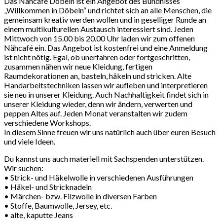
Das Nähcafé Döbeln ist ein Angebot des Bündnisses
„Willkommen in Döbeln“ und richtet sich an alle Menschen, die
gemeinsam kreativ werden wollen und in geselliger Runde an
einem multikulturellen Austausch interessiert sind. Jeden
Mittwoch von 15.00 bis 20.00 Uhr laden wir zum offenen
Nähcafé ein. Das Angebot ist kostenfrei und eine Anmeldung
ist nicht nötig. Egal, ob unerfahren oder fortgeschritten,
zusammen nähen wir neue Kleidung, fertigen
Raumdekorationen an, basteln, häkeln und stricken. Alte
Handarbeitstechniken lassen wir aufleben und interpretieren
sie neu in unserer Kleidung. Auch Nachhaltigkeit findet sich in
unserer Kleidung wieder, denn wir ändern, verwerten und
peppen Altes auf. Jeden Monat veranstalten wir zudem
verschiedene Workshops.
In diesem Sinne freuen wir uns natürlich auch über euren Besuch
und viele Ideen.
Du kannst uns auch materiell mit Sachspenden unterstützen.
Wir suchen:
• Strick- und Häkelwolle in verschiedenen Ausführungen
• Häkel- und Stricknadeln
• Märchen- bzw. Filzwolle in diversen Farben
• Stoffe, Baumwolle, Jersey, etc.
• alte, kaputte Jeans