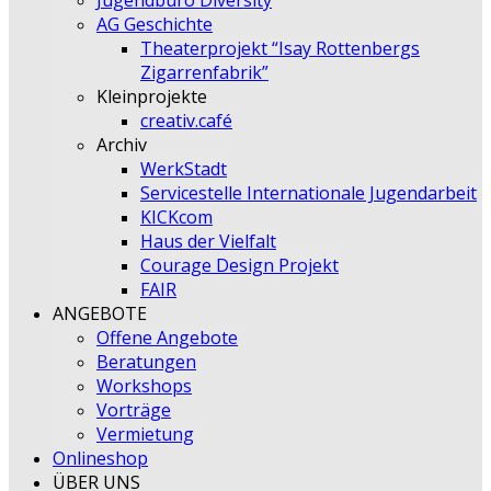
Jugendbüro Diversity
AG Geschichte
Theaterprojekt “Isay Rottenbergs
Zigarrenfabrik”
Kleinprojekte
creativ.café
Archiv
WerkStadt
Servicestelle Internationale Jugendarbeit
KICKcom
Haus der Vielfalt
Courage Design Projekt
FAIR
ANGEBOTE
Offene Angebote
Beratungen
Workshops
Vorträge
Vermietung
Onlineshop
ÜBER UNS