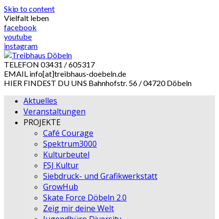
Skip to content
Vielfalt leben
facebook
youtube
instagram
TELEFON
03431 / 605317
EMAIL
info[at]treibhaus-doebeln.de
HIER FINDEST DU UNS
Bahnhofstr. 56 / 04720 Döbeln
Aktuelles
Veranstaltungen
PROJEKTE
Café Courage
Spektrum3000
Kulturbeutel
FSJ Kultur
Siebdruck- und Grafikwerkstatt
GrowHub
Skate Force Döbeln 2.0
Zeig mir deine Welt