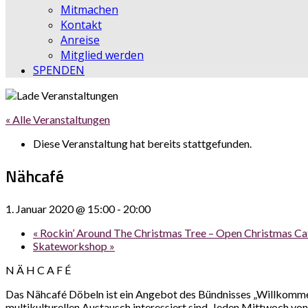
Mitmachen
Kontakt
Anreise
Mitglied werden
SPENDEN
« Alle Veranstaltungen
Diese Veranstaltung hat bereits stattgefunden.
Nähcafé
1. Januar 2020 @ 15:00
-
20:00
«
Rockin’ Around The Christmas Tree – Open Christmas Ca
Skateworkshop
»
N Ä H C A F É
Das Nähcafé Döbeln ist ein Angebot des Bündnisses „Willkommen 
multikulturellen Austausch interessiert sind. Jeden Mittwoch von