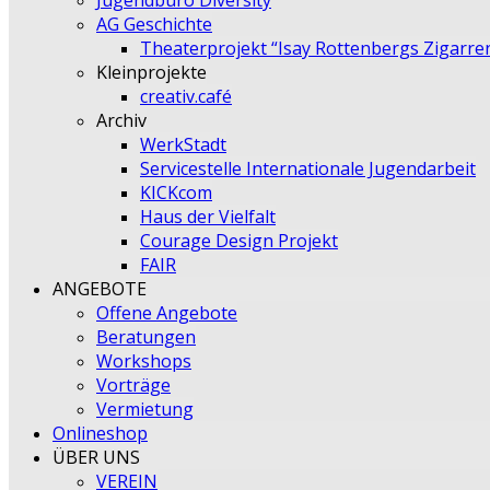
Jugendbüro Diversity
AG Geschichte
Theaterprojekt “Isay Rottenbergs Zigarre
Kleinprojekte
creativ.café
Archiv
WerkStadt
Servicestelle Internationale Jugendarbeit
KICKcom
Haus der Vielfalt
Courage Design Projekt
FAIR
ANGEBOTE
Offene Angebote
Beratungen
Workshops
Vorträge
Vermietung
Onlineshop
ÜBER UNS
VEREIN