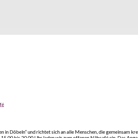
fé
in Döbeln“ und richtet sich an alle Menschen, die gemeinsam krea
 15.00 bis 20.00 Uhr laden wir zum offenen Nähcafé ein. Das Angebo