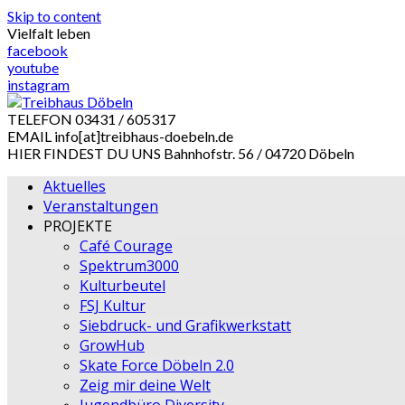
Skip to content
Vielfalt leben
facebook
youtube
instagram
TELEFON
03431 / 605317
EMAIL
info[at]treibhaus-doebeln.de
HIER FINDEST DU UNS
Bahnhofstr. 56 / 04720 Döbeln
Aktuelles
Veranstaltungen
PROJEKTE
Café Courage
Spektrum3000
Kulturbeutel
FSJ Kultur
Siebdruck- und Grafikwerkstatt
GrowHub
Skate Force Döbeln 2.0
Zeig mir deine Welt