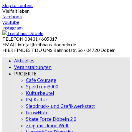
Skip to content
Vielfalt leben
facebook
youtube
instagram
TELEFON
03431 / 605317
EMAIL
info[at]treibhaus-doebeln.de
HIER FINDEST DU UNS
Bahnhofstr. 56 / 04720 Döbeln
Aktuelles
Veranstaltungen
PROJEKTE
Café Courage
Spektrum3000
Kulturbeutel
FSJ Kultur
Siebdruck- und Grafikwerkstatt
GrowHub
Skate Force Döbeln 2.0
Zeig mir deine Welt