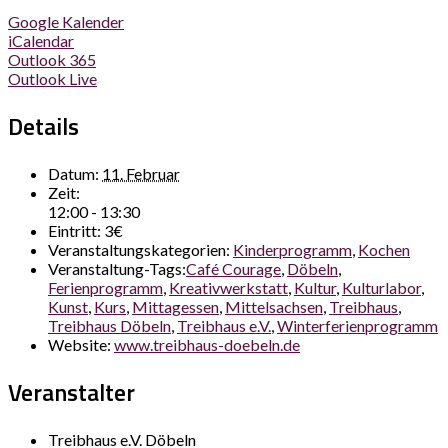
Google Kalender
iCalendar
Outlook 365
Outlook Live
Details
Datum:
11. Februar
Zeit:
12:00 - 13:30
Eintritt:
3€
Veranstaltungskategorien:
Kinderprogramm
,
Kochen
Veranstaltung-Tags:
Café Courage
,
Döbeln
,
Ferienprogramm
,
Kreativwerkstatt
,
Kultur
,
Kulturlabor
,
Kunst
,
Kurs
,
Mittagessen
,
Mittelsachsen
,
Treibhaus
,
Treibhaus Döbeln
,
Treibhaus e.V.
,
Winterferienprogramm
Website:
www.treibhaus-doebeln.de
Veranstalter
Treibhaus e.V. Döbeln