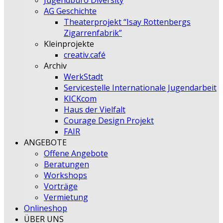
Jugendbüro Diversity
AG Geschichte
Theaterprojekt “Isay Rottenbergs
Zigarrenfabrik”
Kleinprojekte
creativ.café
Archiv
WerkStadt
Servicestelle Internationale Jugendarbeit
KICKcom
Haus der Vielfalt
Courage Design Projekt
FAIR
ANGEBOTE
Offene Angebote
Beratungen
Workshops
Vorträge
Vermietung
Onlineshop
ÜBER UNS