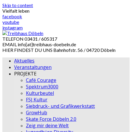
Skip to content
Vielfalt leben
facebook
youtube
instagram
TELEFON
03431 / 605317
EMAIL
info[at]treibhaus-doebeln.de
HIER FINDEST DU UNS
Bahnhofstr. 56 / 04720 Döbeln
Aktuelles
Veranstaltungen
PROJEKTE
Café Courage
Spektrum3000
Kulturbeutel
FSJ Kultur
Siebdruck- und Grafikwerkstatt
GrowHub
Skate Force Döbeln 2.0
Zeig mir deine Welt