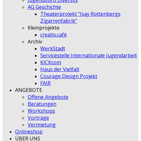
Jugendbüro Diversity
AG Geschichte
Theaterprojekt “Isay Rottenbergs
Zigarrenfabrik”
Kleinprojekte
creativ.café
Archiv
WerkStadt
Servicestelle Internationale Jugendarbeit
KICKcom
Haus der Vielfalt
Courage Design Projekt
FAIR
ANGEBOTE
Offene Angebote
Beratungen
Workshops
Vorträge
Vermietung
Onlineshop
ÜBER UNS