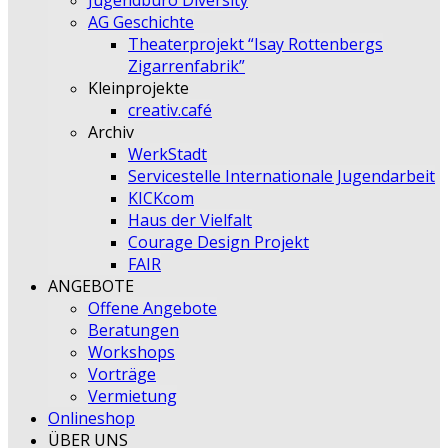
Jugendbüro Diversity
AG Geschichte
Theaterprojekt “Isay Rottenbergs
Zigarrenfabrik”
Kleinprojekte
creativ.café
Archiv
WerkStadt
Servicestelle Internationale Jugendarbeit
KICKcom
Haus der Vielfalt
Courage Design Projekt
FAIR
ANGEBOTE
Offene Angebote
Beratungen
Workshops
Vorträge
Vermietung
Onlineshop
ÜBER UNS