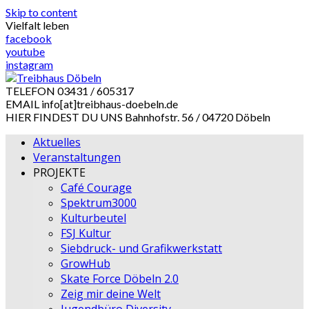
Skip to content
Vielfalt leben
facebook
youtube
instagram
TELEFON
03431 / 605317
EMAIL
info[at]treibhaus-doebeln.de
HIER FINDEST DU UNS
Bahnhofstr. 56 / 04720 Döbeln
Aktuelles
Veranstaltungen
PROJEKTE
Café Courage
Spektrum3000
Kulturbeutel
FSJ Kultur
Siebdruck- und Grafikwerkstatt
GrowHub
Skate Force Döbeln 2.0
Zeig mir deine Welt