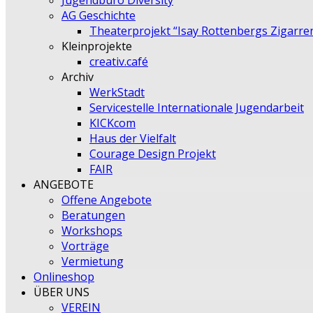
Jugendbüro Diversity
AG Geschichte
Theaterprojekt “Isay Rottenbergs Zigarre
Kleinprojekte
creativ.café
Archiv
WerkStadt
Servicestelle Internationale Jugendarbeit
KICKcom
Haus der Vielfalt
Courage Design Projekt
FAIR
ANGEBOTE
Offene Angebote
Beratungen
Workshops
Vorträge
Vermietung
Onlineshop
ÜBER UNS
VEREIN