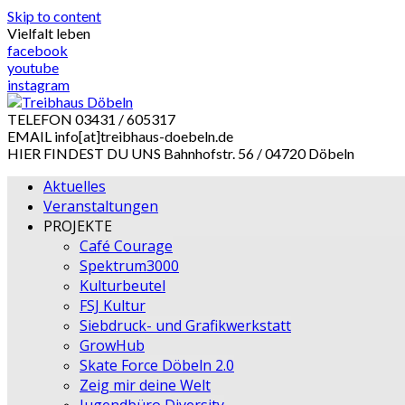
Skip to content
Vielfalt leben
facebook
youtube
instagram
TELEFON
03431 / 605317
EMAIL
info[at]treibhaus-doebeln.de
HIER FINDEST DU UNS
Bahnhofstr. 56 / 04720 Döbeln
Aktuelles
Veranstaltungen
PROJEKTE
Café Courage
Spektrum3000
Kulturbeutel
FSJ Kultur
Siebdruck- und Grafikwerkstatt
GrowHub
Skate Force Döbeln 2.0
Zeig mir deine Welt