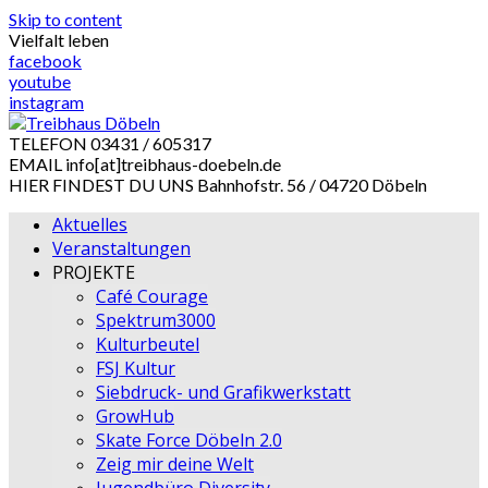
Skip to content
Vielfalt leben
facebook
youtube
instagram
TELEFON
03431 / 605317
EMAIL
info[at]treibhaus-doebeln.de
HIER FINDEST DU UNS
Bahnhofstr. 56 / 04720 Döbeln
Aktuelles
Veranstaltungen
PROJEKTE
Café Courage
Spektrum3000
Kulturbeutel
FSJ Kultur
Siebdruck- und Grafikwerkstatt
GrowHub
Skate Force Döbeln 2.0
Zeig mir deine Welt