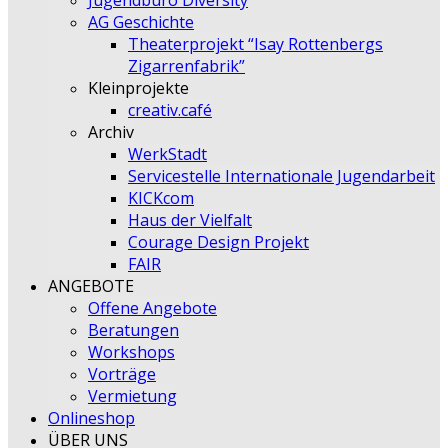
Jugendbüro Diversity
AG Geschichte
Theaterprojekt “Isay Rottenbergs
Zigarrenfabrik”
Kleinprojekte
creativ.café
Archiv
WerkStadt
Servicestelle Internationale Jugendarbeit
KICKcom
Haus der Vielfalt
Courage Design Projekt
FAIR
ANGEBOTE
Offene Angebote
Beratungen
Workshops
Vorträge
Vermietung
Onlineshop
ÜBER UNS