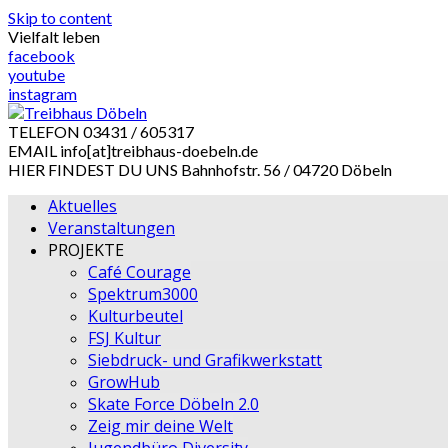
Skip to content
Vielfalt leben
facebook
youtube
instagram
TELEFON
03431 / 605317
EMAIL
info[at]treibhaus-doebeln.de
HIER FINDEST DU UNS
Bahnhofstr. 56 / 04720 Döbeln
Aktuelles
Veranstaltungen
PROJEKTE
Café Courage
Spektrum3000
Kulturbeutel
FSJ Kultur
Siebdruck- und Grafikwerkstatt
GrowHub
Skate Force Döbeln 2.0
Zeig mir deine Welt