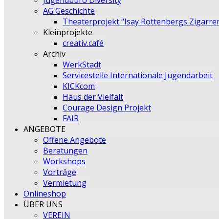
Jugendbüro Diversity
AG Geschichte
Theaterprojekt “Isay Rottenbergs Zigarre
Kleinprojekte
creativ.café
Archiv
WerkStadt
Servicestelle Internationale Jugendarbeit
KICKcom
Haus der Vielfalt
Courage Design Projekt
FAIR
ANGEBOTE
Offene Angebote
Beratungen
Workshops
Vorträge
Vermietung
Onlineshop
ÜBER UNS
VEREIN