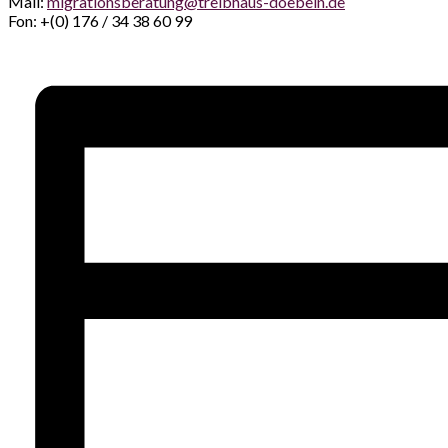
Mail:
migrationsberatung@treibhaus-doebeln.de
Fon: +(0) 176 / 34 38 60 99