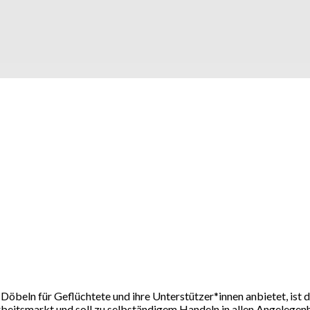
n Döbeln für Geflüchtete und ihre Unterstützer*innen anbietet, is
beitsmarkt und soll zu selbständigem Handeln in allen Angelegenh