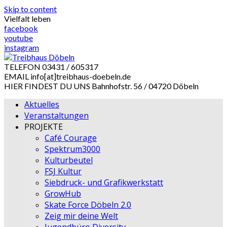
Skip to content
Vielfalt leben
facebook
youtube
instagram
TELEFON
03431 / 605317
EMAIL
info[at]treibhaus-doebeln.de
HIER FINDEST DU UNS
Bahnhofstr. 56 / 04720 Döbeln
Aktuelles
Veranstaltungen
PROJEKTE
Café Courage
Spektrum3000
Kulturbeutel
FSJ Kultur
Siebdruck- und Grafikwerkstatt
GrowHub
Skate Force Döbeln 2.0
Zeig mir deine Welt