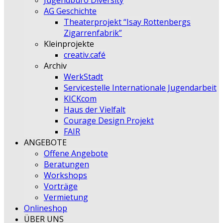
Jugendbüro Diversity
AG Geschichte
Theaterprojekt “Isay Rottenbergs
Zigarrenfabrik”
Kleinprojekte
creativ.café
Archiv
WerkStadt
Servicestelle Internationale Jugendarbeit
KICKcom
Haus der Vielfalt
Courage Design Projekt
FAIR
ANGEBOTE
Offene Angebote
Beratungen
Workshops
Vorträge
Vermietung
Onlineshop
ÜBER UNS