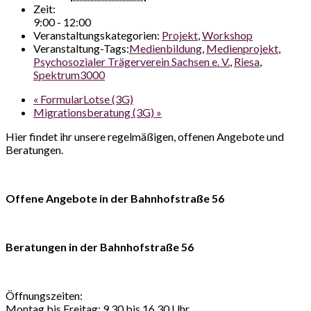
Zeit:
9:00 - 12:00
Veranstaltungskategorien:
Projekt
,
Workshop
Veranstaltung-Tags:
Medienbildung
,
Medienprojekt
,
Psychosozialer Trägerverein Sachsen e. V.
,
Riesa
,
Spektrum3000
«
FormularLotse (3G)
Migrationsberatung (3G)
»
Hier findet ihr unsere regelmäßigen, offenen Angebote und
Beratungen.
Offene Angebote in der Bahnhofstraße 56
Beratungen in der Bahnhofstraße 56
Öffnungszeiten:
Montag bis Freitag: 9.30 bis 16.30 Uhr