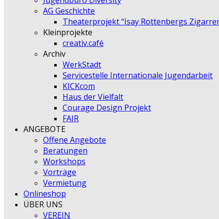
Jugendbüro Diversity
AG Geschichte
Theaterprojekt “Isay Rottenbergs Zigarre
Kleinprojekte
creativ.café
Archiv
WerkStadt
Servicestelle Internationale Jugendarbeit
KICKcom
Haus der Vielfalt
Courage Design Projekt
FAIR
ANGEBOTE
Offene Angebote
Beratungen
Workshops
Vorträge
Vermietung
Onlineshop
ÜBER UNS
VEREIN