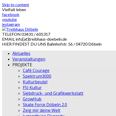
Skip to content
Vielfalt leben
facebook
youtube
instagram
TELEFON
03431 / 605317
EMAIL
info[at]treibhaus-doebeln.de
HIER FINDEST DU UNS
Bahnhofstr. 56 / 04720 Döbeln
Aktuelles
Veranstaltungen
PROJEKTE
Café Courage
Spektrum3000
Kulturbeutel
FSJ Kultur
Siebdruck- und Grafikwerkstatt
GrowHub
Skate Force Döbeln 2.0
Zeig mir deine Welt