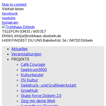
Skip to content
Vielfalt leben
facebook
youtube
instagram
TELEFON
03431 / 605317
EMAIL
info[at]treibhaus-doebeln.de
HIER FINDEST DU UNS
Bahnhofstr. 56 / 04720 Döbeln
Aktuelles
Veranstaltungen
PROJEKTE
Café Courage
Spektrum3000
Kulturbeutel
FSJ Kultur
Siebdruck- und Grafikwerkstatt
GrowHub
Skate Force Döbeln 2.0
Zeig mir deine Welt