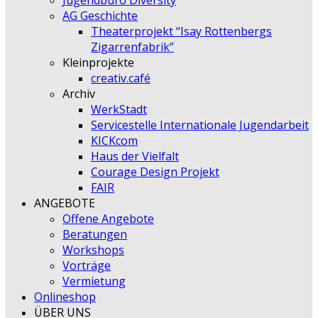
Jugendbüro Diversity
AG Geschichte
Theaterprojekt “Isay Rottenbergs
Zigarrenfabrik”
Kleinprojekte
creativ.café
Archiv
WerkStadt
Servicestelle Internationale Jugendarbeit
KICKcom
Haus der Vielfalt
Courage Design Projekt
FAIR
ANGEBOTE
Offene Angebote
Beratungen
Workshops
Vorträge
Vermietung
Onlineshop
ÜBER UNS