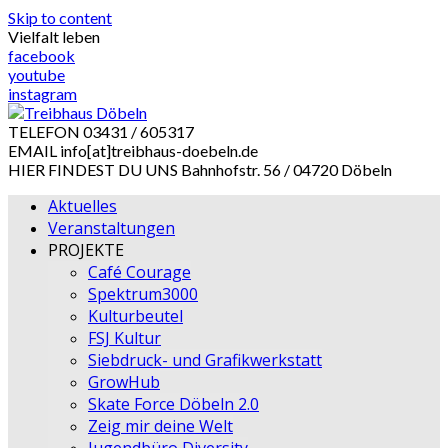
Skip to content
Vielfalt leben
facebook
youtube
instagram
TELEFON
03431 / 605317
EMAIL
info[at]treibhaus-doebeln.de
HIER FINDEST DU UNS
Bahnhofstr. 56 / 04720 Döbeln
Aktuelles
Veranstaltungen
PROJEKTE
Café Courage
Spektrum3000
Kulturbeutel
FSJ Kultur
Siebdruck- und Grafikwerkstatt
GrowHub
Skate Force Döbeln 2.0
Zeig mir deine Welt