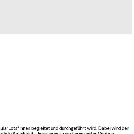
ularLots*innen begleitet und durchgeführt wird. Dabei wird der
ie Möglichkeit, Unterlagen zu sortieren und auffindbar