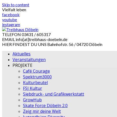
Skip to content
Vielfalt leben
facebook
youtube
instagram
TELEFON
03431 / 605317
EMAIL
info[at]treibhaus-doebeln.de
HIER FINDEST DU UNS
Bahnhofstr. 56 / 04720 Döbeln
Aktuelles
Veranstaltungen
PROJEKTE
Café Courage
Spektrum3000
Kulturbeutel
FSJ Kultur
Siebdruck- und Grafikwerkstatt
GrowHub
Skate Force Döbeln 2.0
Zeig mir deine Welt