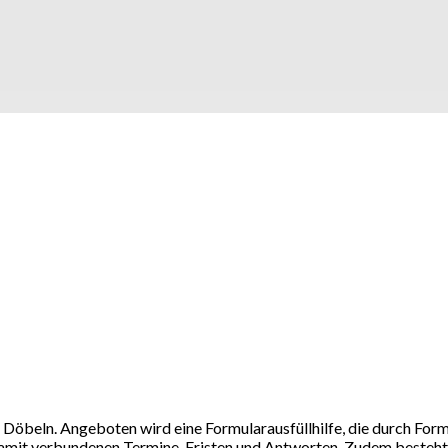
Döbeln. Angeboten wird eine Formularausfüllhilfe, die durch Form
mit verbundenen Termine, Fristen und Antworten. Zudem besteht d