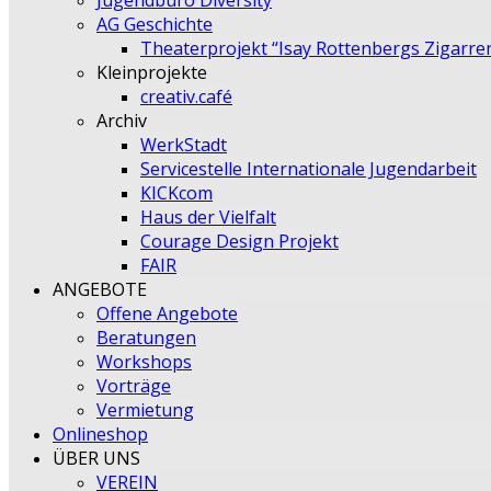
Jugendbüro Diversity
AG Geschichte
Theaterprojekt “Isay Rottenbergs Zigarre
Kleinprojekte
creativ.café
Archiv
WerkStadt
Servicestelle Internationale Jugendarbeit
KICKcom
Haus der Vielfalt
Courage Design Projekt
FAIR
ANGEBOTE
Offene Angebote
Beratungen
Workshops
Vorträge
Vermietung
Onlineshop
ÜBER UNS
VEREIN