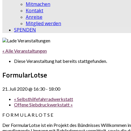
Mitmachen
Kontakt
Anreise
Mitglied werden
SPENDEN
« Alle Veranstaltungen
Diese Veranstaltung hat bereits stattgefunden.
FormularLotse
21. Juli 2020 @ 16:30
-
18:00
«
Selbsthilfefahrradwerkstatt
Offene Siebdruckwerkstatt
»
F O R M U L A R L O T S E
Der FormularLotse ist ein Projekt des Bündnisses Willkommen in 
grundlegende Umgang mit Behördenpost vermittelt, sowie die da