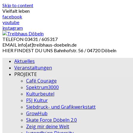
Skip to content
Vielfalt leben
facebook
youtube
instagram
TELEFON
03431 / 605317
EMAIL
info[at]treibhaus-doebeln.de
HIER FINDEST DU UNS
Bahnhofstr. 56 / 04720 Döbeln
Aktuelles
Veranstaltungen
PROJEKTE
Café Courage
Spektrum3000
Kulturbeutel
FSJ Kultur
Siebdruck- und Grafikwerkstatt
GrowHub
Skate Force Döbeln 2.0
Zeig mir deine Welt