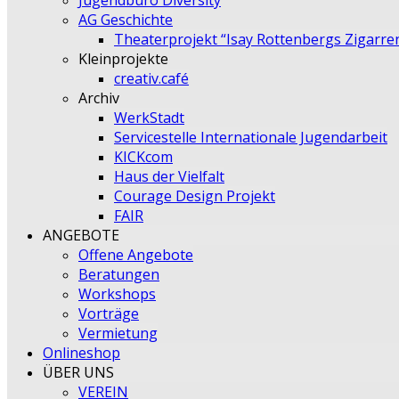
Jugendbüro Diversity
AG Geschichte
Theaterprojekt “Isay Rottenbergs Zigarre
Kleinprojekte
creativ.café
Archiv
WerkStadt
Servicestelle Internationale Jugendarbeit
KICKcom
Haus der Vielfalt
Courage Design Projekt
FAIR
ANGEBOTE
Offene Angebote
Beratungen
Workshops
Vorträge
Vermietung
Onlineshop
ÜBER UNS
VEREIN