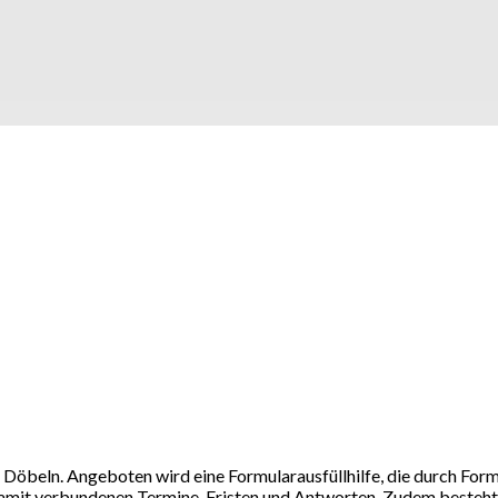
Döbeln. Angeboten wird eine Formularausfüllhilfe, die durch Form
mit verbundenen Termine, Fristen und Antworten. Zudem besteht d