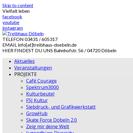
Skip to content
Vielfalt leben
facebook
youtube
instagram
TELEFON
03431 / 605317
EMAIL
info[at]treibhaus-doebeln.de
HIER FINDEST DU UNS
Bahnhofstr. 56 / 04720 Döbeln
Aktuelles
Veranstaltungen
PROJEKTE
Café Courage
Spektrum3000
Kulturbeutel
FSJ Kultur
Siebdruck- und Grafikwerkstatt
GrowHub
Skate Force Döbeln 2.0
Zeig mir deine Welt