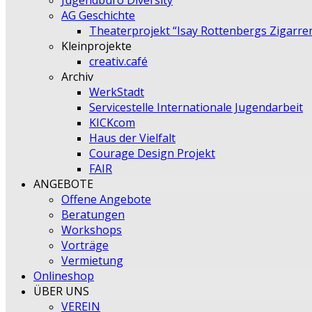
Jugendbüro Diversity
AG Geschichte
Theaterprojekt “Isay Rottenbergs Zigarre
Kleinprojekte
creativ.café
Archiv
WerkStadt
Servicestelle Internationale Jugendarbeit
KICKcom
Haus der Vielfalt
Courage Design Projekt
FAIR
ANGEBOTE
Offene Angebote
Beratungen
Workshops
Vorträge
Vermietung
Onlineshop
ÜBER UNS
VEREIN