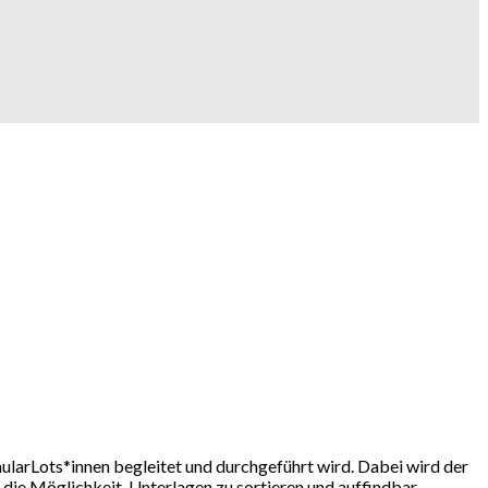
ularLots*innen begleitet und durchgeführt wird. Dabei wird der
ie Möglichkeit, Unterlagen zu sortieren und auffindbar