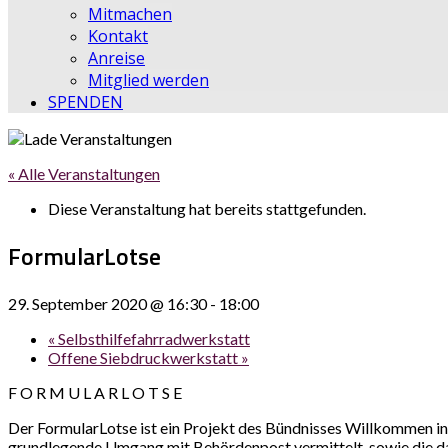
Mitmachen
Kontakt
Anreise
Mitglied werden
SPENDEN
« Alle Veranstaltungen
Diese Veranstaltung hat bereits stattgefunden.
FormularLotse
29. September 2020 @ 16:30
-
18:00
«
Selbsthilfefahrradwerkstatt
Offene Siebdruckwerkstatt
»
F O R M U L A R L O T S E
Der FormularLotse ist ein Projekt des Bündnisses Willkommen in 
grundlegende Umgang mit Behördenpost vermittelt, sowie die da