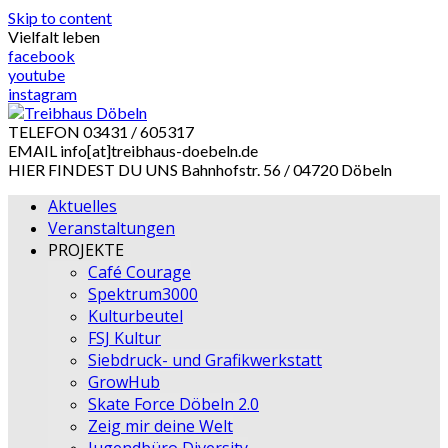
Skip to content
Vielfalt leben
facebook
youtube
instagram
TELEFON
03431 / 605317
EMAIL
info[at]treibhaus-doebeln.de
HIER FINDEST DU UNS
Bahnhofstr. 56 / 04720 Döbeln
Aktuelles
Veranstaltungen
PROJEKTE
Café Courage
Spektrum3000
Kulturbeutel
FSJ Kultur
Siebdruck- und Grafikwerkstatt
GrowHub
Skate Force Döbeln 2.0
Zeig mir deine Welt