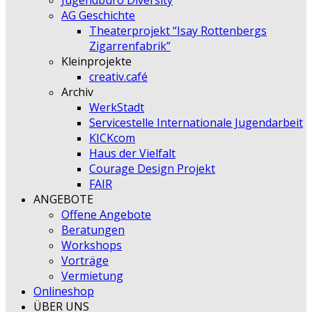
Jugendbüro Diversity
AG Geschichte
Theaterprojekt “Isay Rottenbergs
Zigarrenfabrik”
Kleinprojekte
creativ.café
Archiv
WerkStadt
Servicestelle Internationale Jugendarbeit
KICKcom
Haus der Vielfalt
Courage Design Projekt
FAIR
ANGEBOTE
Offene Angebote
Beratungen
Workshops
Vorträge
Vermietung
Onlineshop
ÜBER UNS