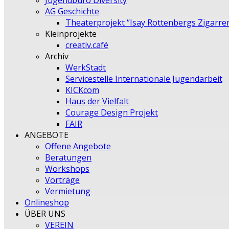
Jugendbüro Diversity
AG Geschichte
Theaterprojekt “Isay Rottenbergs Zigarre
Kleinprojekte
creativ.café
Archiv
WerkStadt
Servicestelle Internationale Jugendarbeit
KICKcom
Haus der Vielfalt
Courage Design Projekt
FAIR
ANGEBOTE
Offene Angebote
Beratungen
Workshops
Vorträge
Vermietung
Onlineshop
ÜBER UNS
VEREIN