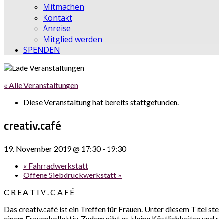
Mitmachen
Kontakt
Anreise
Mitglied werden
SPENDEN
« Alle Veranstaltungen
Diese Veranstaltung hat bereits stattgefunden.
creativ.café
19. November 2019 @ 17:30
-
19:30
«
Fahrradwerkstatt
Offene Siebdruckwerkstatt
»
C R E A T I V . C A F É
Das creativ.café ist ein Treffen für Frauen. Unter diesem Titel s
einem Frauenkollektiv. Zudem gibt es kleine Köstlichkeiten und r