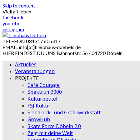
Skip to content
Vielfalt leben
facebook
youtube
instagram
TELEFON
03431 / 605317
EMAIL
info[at]treibhaus-doebeln.de
HIER FINDEST DU UNS
Bahnhofstr. 56 / 04720 Döbeln
Aktuelles
Veranstaltungen
PROJEKTE
Café Courage
Spektrum3000
Kulturbeutel
FSJ Kultur
Siebdruck- und Grafikwerkstatt
GrowHub
Skate Force Döbeln 2.0
Zeig mir deine Welt