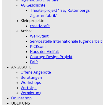
Jugendbüro Diversity
AG Geschichte
Theaterprojekt “Isay Rottenbergs
Zigarrenfabrik”
Kleinprojekte
creativ.café
Archiv
WerkStadt
Servicestelle Internationale Jugendarbeit
KICKcom
Haus der Vielfalt
Courage Design Projekt
FAIR
ANGEBOTE
Offene Angebote
Beratungen
Workshops
Vorträge
Vermietung
Onlineshop
ÜBER UNS