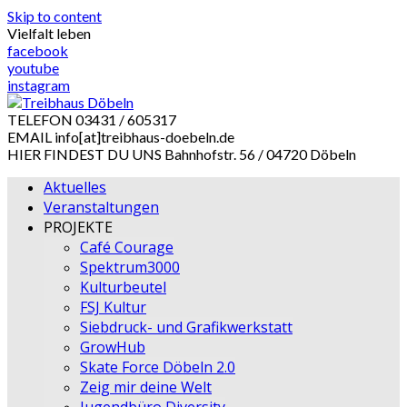
Skip to content
Vielfalt leben
facebook
youtube
instagram
TELEFON
03431 / 605317
EMAIL
info[at]treibhaus-doebeln.de
HIER FINDEST DU UNS
Bahnhofstr. 56 / 04720 Döbeln
Aktuelles
Veranstaltungen
PROJEKTE
Café Courage
Spektrum3000
Kulturbeutel
FSJ Kultur
Siebdruck- und Grafikwerkstatt
GrowHub
Skate Force Döbeln 2.0
Zeig mir deine Welt