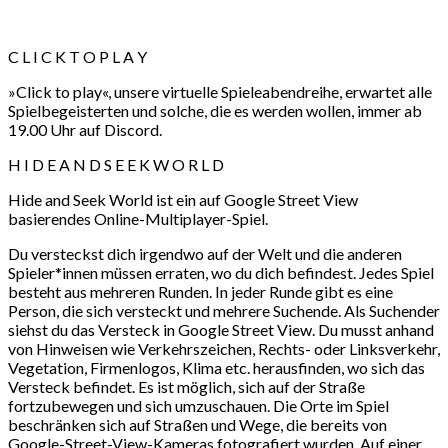
C L I C K T O P L A Y
»Click to play«, unsere virtuelle Spieleabendreihe, erwartet alle
Spielbegeisterten und solche, die es werden wollen, immer ab
19.00 Uhr auf Discord.
H I D E A N D S E E K W O R L D
Hide and Seek World ist ein auf Google Street View
basierendes Online-Multiplayer-Spiel.
Du versteckst dich irgendwo auf der Welt und die anderen
Spieler*innen müssen erraten, wo du dich befindest. Jedes Spiel
besteht aus mehreren Runden. In jeder Runde gibt es eine
Person, die sich versteckt und mehrere Suchende. Als Suchender
siehst du das Versteck in Google Street View. Du musst anhand
von Hinweisen wie Verkehrszeichen, Rechts- oder Linksverkehr,
Vegetation, Firmenlogos, Klima etc. herausfinden, wo sich das
Versteck befindet. Es ist möglich, sich auf der Straße
fortzubewegen und sich umzuschauen. Die Orte im Spiel
beschränken sich auf Straßen und Wege, die bereits von
Google-Street-View-Kameras fotografiert wurden. Auf einer