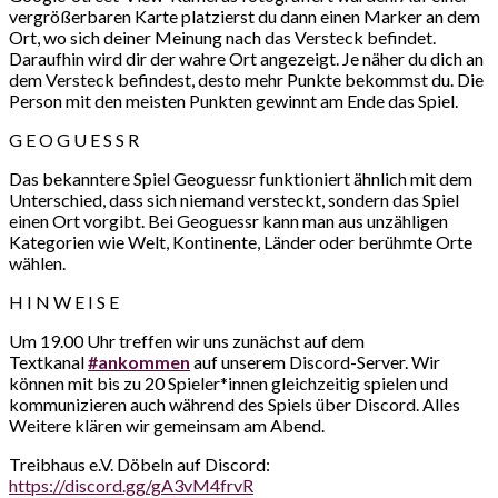
vergrößerbaren Karte platzierst du dann einen Marker an dem
Ort, wo sich deiner Meinung nach das Versteck befindet.
Daraufhin wird dir der wahre Ort angezeigt. Je näher du dich an
dem Versteck befindest, desto mehr Punkte bekommst du. Die
Person mit den meisten Punkten gewinnt am Ende das Spiel.
G E O G U E S S R
Das bekanntere Spiel Geoguessr funktioniert ähnlich mit dem
Unterschied, dass sich niemand versteckt, sondern das Spiel
einen Ort vorgibt. Bei Geoguessr kann man aus unzähligen
Kategorien wie Welt, Kontinente, Länder oder berühmte Orte
wählen.
H I N W E I S E
Um 19.00 Uhr treffen wir uns zunächst auf dem
Textkanal
#ankommen
auf unserem Discord-Server. Wir
können mit bis zu 20 Spieler*innen gleichzeitig spielen und
kommunizieren auch während des Spiels über Discord. Alles
Weitere klären wir gemeinsam am Abend.
Treibhaus e.V. Döbeln auf Discord:
https://discord.gg/gA3vM4frvR