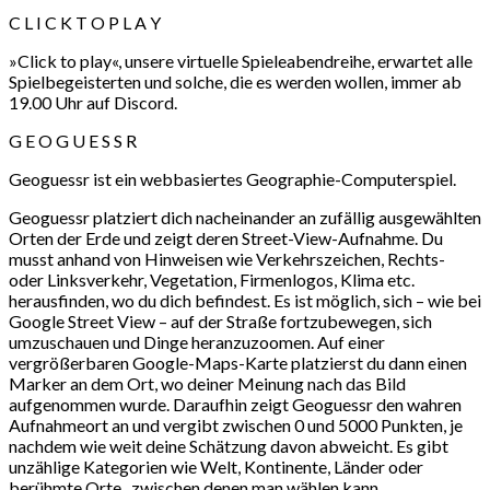
C L I C K T O P L A Y
»Click to play«, unsere virtuelle Spieleabendreihe, erwartet alle
Spielbegeisterten und solche, die es werden wollen, immer ab
19.00 Uhr auf Discord.
G E O G U E S S R
Geoguessr ist ein webbasiertes Geographie-Computerspiel.
Geoguessr platziert dich nacheinander an zufällig ausgewählten
Orten der Erde und zeigt deren Street-View-Aufnahme. Du
musst anhand von Hinweisen wie Verkehrszeichen, Rechts-
oder Linksverkehr, Vegetation, Firmenlogos, Klima etc.
herausfinden, wo du dich befindest. Es ist möglich, sich – wie bei
Google Street View – auf der Straße fortzubewegen, sich
umzuschauen und Dinge heranzuzoomen. Auf einer
vergrößerbaren Google-Maps-Karte platzierst du dann einen
Marker an dem Ort, wo deiner Meinung nach das Bild
aufgenommen wurde. Daraufhin zeigt Geoguessr den wahren
Aufnahmeort an und vergibt zwischen 0 und 5000 Punkten, je
nachdem wie weit deine Schätzung davon abweicht. Es gibt
unzählige Kategorien wie Welt, Kontinente, Länder oder
berühmte Orte , zwischen denen man wählen kann.