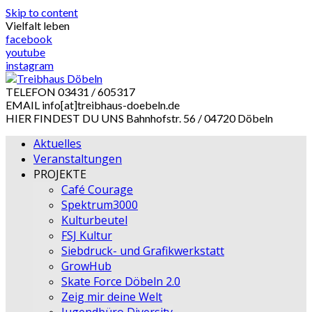
Skip to content
Vielfalt leben
facebook
youtube
instagram
TELEFON
03431 / 605317
EMAIL
info[at]treibhaus-doebeln.de
HIER FINDEST DU UNS
Bahnhofstr. 56 / 04720 Döbeln
Aktuelles
Veranstaltungen
PROJEKTE
Café Courage
Spektrum3000
Kulturbeutel
FSJ Kultur
Siebdruck- und Grafikwerkstatt
GrowHub
Skate Force Döbeln 2.0
Zeig mir deine Welt