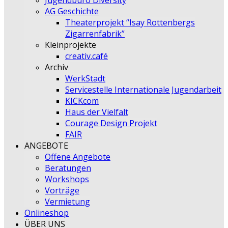
Jugendbüro Diversity
AG Geschichte
Theaterprojekt “Isay Rottenbergs
Zigarrenfabrik”
Kleinprojekte
creativ.café
Archiv
WerkStadt
Servicestelle Internationale Jugendarbeit
KICKcom
Haus der Vielfalt
Courage Design Projekt
FAIR
ANGEBOTE
Offene Angebote
Beratungen
Workshops
Vorträge
Vermietung
Onlineshop
ÜBER UNS