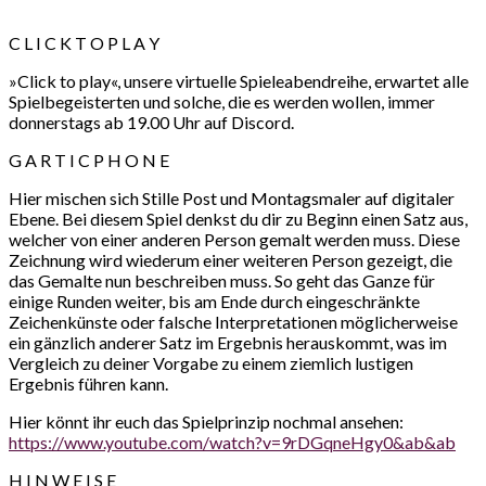
C L I C K T O P L A Y
»Click to play«, unsere virtuelle Spieleabendreihe, erwartet alle
Spielbegeisterten und solche, die es werden wollen, immer
donnerstags ab 19.00 Uhr auf Discord.
G A R T I C P H O N E
Hier mischen sich Stille Post und Montagsmaler auf digitaler
Ebene. Bei diesem Spiel denkst du dir zu Beginn einen Satz aus,
welcher von einer anderen Person gemalt werden muss. Diese
Zeichnung wird wiederum einer weiteren Person gezeigt, die
das Gemalte nun beschreiben muss. So geht das Ganze für
einige Runden weiter, bis am Ende durch eingeschränkte
Zeichenkünste oder falsche Interpretationen möglicherweise
ein gänzlich anderer Satz im Ergebnis herauskommt, was im
Vergleich zu deiner Vorgabe zu einem ziemlich lustigen
Ergebnis führen kann.
Hier könnt ihr euch das Spielprinzip nochmal ansehen:
https://www.youtube.com/watch?v=9rDGqneHgy0&ab&ab
H I N W E I S E