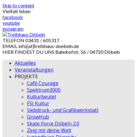
Skip to content
Vielfalt leben
facebook
youtube
instagram
TELEFON
03431 / 605317
EMAIL
info[at]treibhaus-doebeln.de
HIER FINDEST DU UNS
Bahnhofstr. 56 / 04720 Döbeln
Aktuelles
Veranstaltungen
PROJEKTE
Café Courage
Spektrum3000
Kulturbeutel
FSJ Kultur
Siebdruck- und Grafikwerkstatt
GrowHub
Skate Force Döbeln 2.0
Zeig mir deine Welt