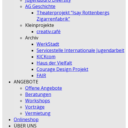
Jugendbüro Diversity
AG Geschichte
Theaterprojekt “Isay Rottenbergs
Zigarrenfabrik”
Kleinprojekte
creativ.café
Archiv
WerkStadt
Servicestelle Internationale Jugendarbeit
KICKcom
Haus der Vielfalt
Courage Design Projekt
FAIR
ANGEBOTE
Offene Angebote
Beratungen
Workshops
Vorträge
Vermietung
Onlineshop
ÜBER UNS