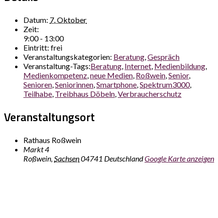
Datum:
7. Oktober
Zeit:
9:00 - 13:00
Eintritt:
frei
Veranstaltungskategorien:
Beratung
,
Gespräch
Veranstaltung-Tags:
Beratung
,
Internet
,
Medienbildung
,
Medienkompetenz
,
neue Medien
,
Roßwein
,
Senior
,
Senioren
,
Seniorinnen
,
Smartphone
,
Spektrum3000
,
Teilhabe
,
Treibhaus Döbeln
,
Verbraucherschutz
Veranstaltungsort
Rathaus Roßwein
Markt 4
Roßwein
,
Sachsen
04741
Deutschland
Google Karte anzeigen