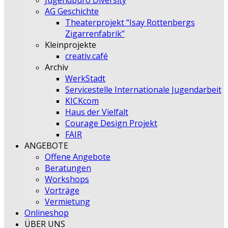
Jugendbüro Diversity
AG Geschichte
Theaterprojekt “Isay Rottenbergs
Zigarrenfabrik”
Kleinprojekte
creativ.café
Archiv
WerkStadt
Servicestelle Internationale Jugendarbeit
KICKcom
Haus der Vielfalt
Courage Design Projekt
FAIR
ANGEBOTE
Offene Angebote
Beratungen
Workshops
Vorträge
Vermietung
Onlineshop
ÜBER UNS