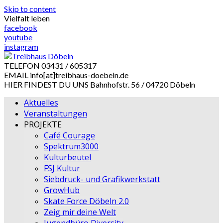
Skip to content
Vielfalt leben
facebook
youtube
instagram
TELEFON
03431 / 605317
EMAIL
info[at]treibhaus-doebeln.de
HIER FINDEST DU UNS
Bahnhofstr. 56 / 04720 Döbeln
Aktuelles
Veranstaltungen
PROJEKTE
Café Courage
Spektrum3000
Kulturbeutel
FSJ Kultur
Siebdruck- und Grafikwerkstatt
GrowHub
Skate Force Döbeln 2.0
Zeig mir deine Welt