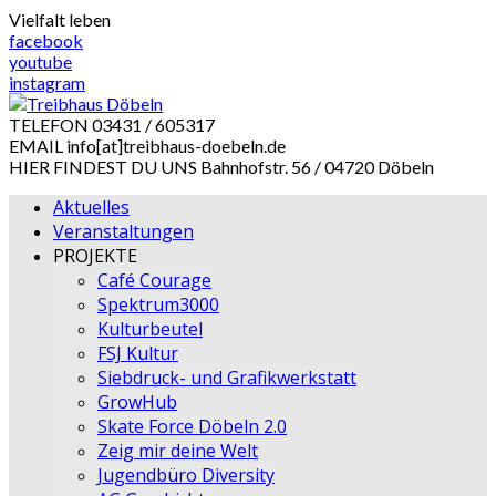
Skip
Vielfalt leben
to
facebook
content
youtube
instagram
TELEFON
03431 / 605317
EMAIL
info[at]treibhaus-doebeln.de
HIER FINDEST DU UNS
Bahnhofstr. 56 / 04720 Döbeln
Aktuelles
Veranstaltungen
PROJEKTE
Café Courage
Spektrum3000
Kulturbeutel
FSJ Kultur
Siebdruck- und Grafikwerkstatt
GrowHub
Skate Force Döbeln 2.0
Zeig mir deine Welt
Jugendbüro Diversity