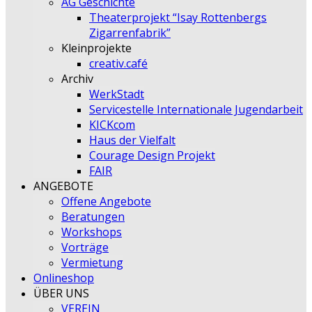
AG Geschichte
Theaterprojekt “Isay Rottenbergs
Zigarrenfabrik”
Kleinprojekte
creativ.café
Archiv
WerkStadt
Servicestelle Internationale Jugendarbeit
KICKcom
Haus der Vielfalt
Courage Design Projekt
FAIR
ANGEBOTE
Offene Angebote
Beratungen
Workshops
Vorträge
Vermietung
Onlineshop
ÜBER UNS
VEREIN