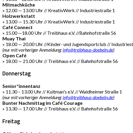
Mitmachküche
» 12.00 — 13.00 Uhr // KreativWerk // Industriestraße 1
Holzwerkstatt
» 13.00 — 15.30 Uhr // KreativWerk // Industriestraße 1
Café Connect
» 15.00 —18.00 Uhr // Treibhaus e.V. //Bahnhofstraße 56
Muay Thai
» 18.00 — 20.00 Uhr //Kinder- und Jugendsportclub // Industries
(nur mit vorheriger Anmeldung:
info@treibhaus-doebeln.de
)
Open Café
» 18.00 — 21.00 Uhr // Treibhaus e.V. // Bahnhofstraße 56
Donnerstag
Senior*innentanz
» 11.30 – 13.00 Uhr // Kultman's e.V. // Waldheimer Straße 1
(nur mit vorheriger Anmeldung:
info@treibhaus-doebeln.de
)
Bunter Nachmittag im Café Courage
» 13.30 — 17.00 Uhr // Treibhaus e.V. // Bahnhofstraße 56
Freitag