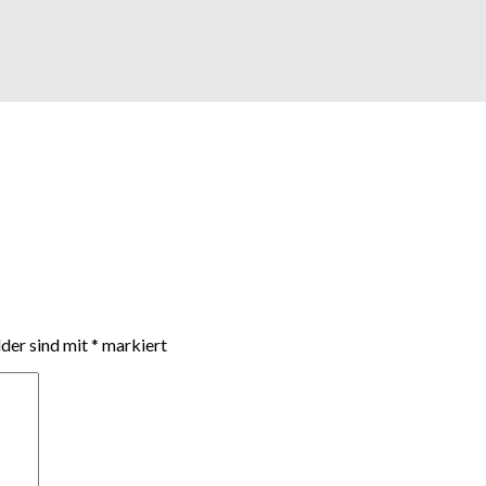
lder sind mit
*
markiert