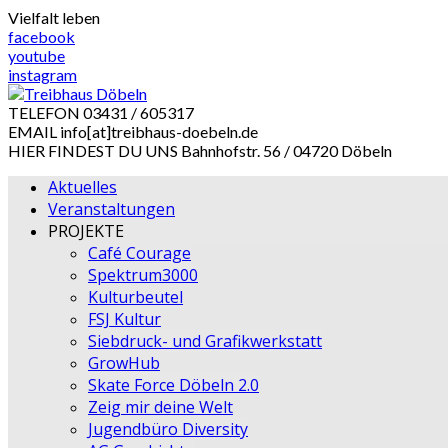
Skip
Vielfalt leben
to
facebook
content
youtube
instagram
TELEFON
03431 / 605317
EMAIL
info[at]treibhaus-doebeln.de
HIER FINDEST DU UNS
Bahnhofstr. 56 / 04720 Döbeln
Aktuelles
Veranstaltungen
PROJEKTE
Café Courage
Spektrum3000
Kulturbeutel
FSJ Kultur
Siebdruck- und Grafikwerkstatt
GrowHub
Skate Force Döbeln 2.0
Zeig mir deine Welt
Jugendbüro Diversity