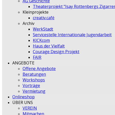
AG Geschichte
Theaterprojekt “Isay Rottenbergs Zigarre
Kleinprojekte
creativ.café
Archiv
WerkStadt
Servicestelle Internationale Jugendarbeit
KICKcom
Haus der Vielfalt
Courage Design Projekt
FAIR
ANGEBOTE
Offene Angebote
Beratungen
Workshops
Vorträge
Vermietung
Onlineshop
ÜBER UNS
VEREIN
Mitmachen