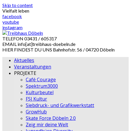
Skip to content
Vielfalt leben
facebook
youtube
instagram
TELEFON
03431 / 605317
EMAIL
info[at]treibhaus-doebeln.de
HIER FINDEST DU UNS
Bahnhofstr. 56 / 04720 Döbeln
Aktuelles
Veranstaltungen
PROJEKTE
Café Courage
Spektrum3000
Kulturbeutel
FSJ Kultur
Siebdruck- und Grafikwerkstatt
GrowHub
Skate Force Döbeln 2.0
Zeig mir deine Welt