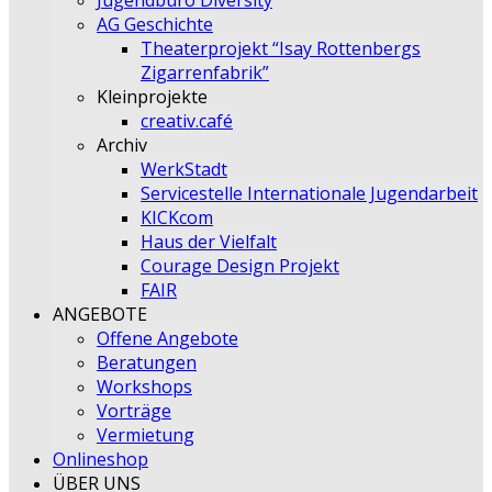
Jugendbüro Diversity
AG Geschichte
Theaterprojekt “Isay Rottenbergs
Zigarrenfabrik”
Kleinprojekte
creativ.café
Archiv
WerkStadt
Servicestelle Internationale Jugendarbeit
KICKcom
Haus der Vielfalt
Courage Design Projekt
FAIR
ANGEBOTE
Offene Angebote
Beratungen
Workshops
Vorträge
Vermietung
Onlineshop
ÜBER UNS