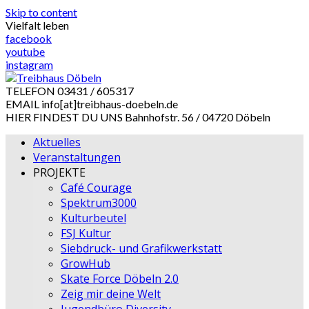
Skip to content
Vielfalt leben
facebook
youtube
instagram
TELEFON
03431 / 605317
EMAIL
info[at]treibhaus-doebeln.de
HIER FINDEST DU UNS
Bahnhofstr. 56 / 04720 Döbeln
Aktuelles
Veranstaltungen
PROJEKTE
Café Courage
Spektrum3000
Kulturbeutel
FSJ Kultur
Siebdruck- und Grafikwerkstatt
GrowHub
Skate Force Döbeln 2.0
Zeig mir deine Welt