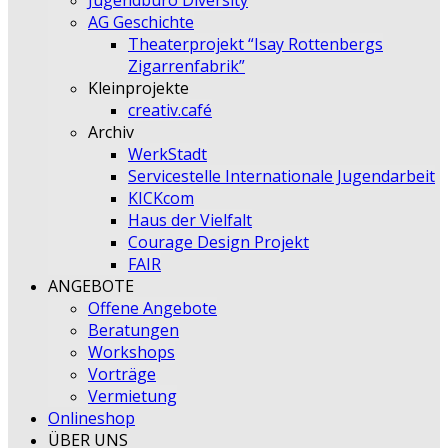
Jugendbüro Diversity
AG Geschichte
Theaterprojekt “Isay Rottenbergs
Zigarrenfabrik”
Kleinprojekte
creativ.café
Archiv
WerkStadt
Servicestelle Internationale Jugendarbeit
KICKcom
Haus der Vielfalt
Courage Design Projekt
FAIR
ANGEBOTE
Offene Angebote
Beratungen
Workshops
Vorträge
Vermietung
Onlineshop
ÜBER UNS