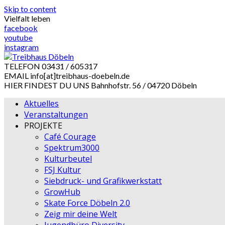
Skip to content
Vielfalt leben
facebook
youtube
instagram
TELEFON
03431 / 605317
EMAIL
info[at]treibhaus-doebeln.de
HIER FINDEST DU UNS
Bahnhofstr. 56 / 04720 Döbeln
Aktuelles
Veranstaltungen
PROJEKTE
Café Courage
Spektrum3000
Kulturbeutel
FSJ Kultur
Siebdruck- und Grafikwerkstatt
GrowHub
Skate Force Döbeln 2.0
Zeig mir deine Welt