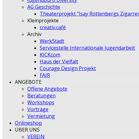
Jugendbüro Diversity
AG Geschichte
Theaterprojekt “Isay Rottenbergs Zigarre
Kleinprojekte
creativ.café
Archiv
WerkStadt
Servicestelle Internationale Jugendarbeit
KICKcom
Haus der Vielfalt
Courage Design Projekt
FAIR
ANGEBOTE
Offene Angebote
Beratungen
Workshops
Vorträge
Vermietung
Onlineshop
ÜBER UNS
VEREIN