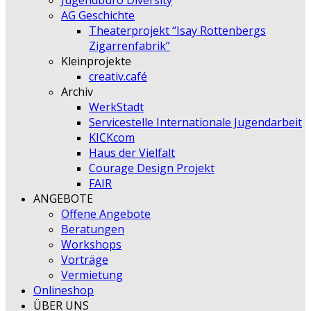
Jugendbüro Diversity
AG Geschichte
Theaterprojekt “Isay Rottenbergs
Zigarrenfabrik”
Kleinprojekte
creativ.café
Archiv
WerkStadt
Servicestelle Internationale Jugendarbeit
KICKcom
Haus der Vielfalt
Courage Design Projekt
FAIR
ANGEBOTE
Offene Angebote
Beratungen
Workshops
Vorträge
Vermietung
Onlineshop
ÜBER UNS