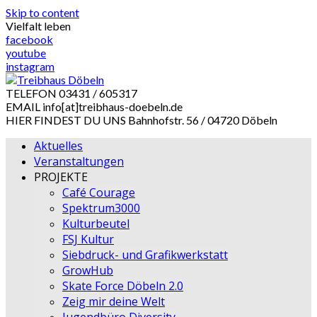
Skip to content
Vielfalt leben
facebook
youtube
instagram
TELEFON
03431 / 605317
EMAIL
info[at]treibhaus-doebeln.de
HIER FINDEST DU UNS
Bahnhofstr. 56 / 04720 Döbeln
Aktuelles
Veranstaltungen
PROJEKTE
Café Courage
Spektrum3000
Kulturbeutel
FSJ Kultur
Siebdruck- und Grafikwerkstatt
GrowHub
Skate Force Döbeln 2.0
Zeig mir deine Welt