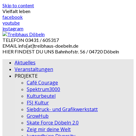
Skip to content
Vielfalt leben
facebook
youtube
instagram
TELEFON
03431 / 605317
EMAIL
info[at]treibhaus-doebeln.de
HIER FINDEST DU UNS
Bahnhofstr. 56 / 04720 Döbeln
Aktuelles
Veranstaltungen
PROJEKTE
Café Courage
Spektrum3000
Kulturbeutel
FSJ Kultur
Siebdruck- und Grafikwerkstatt
GrowHub
Skate Force Döbeln 2.0
Zeig mir deine Welt