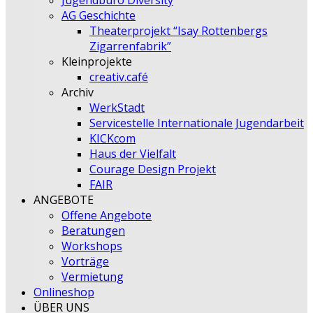
Jugendbüro Diversity
AG Geschichte
Theaterprojekt “Isay Rottenbergs
Zigarrenfabrik”
Kleinprojekte
creativ.café
Archiv
WerkStadt
Servicestelle Internationale Jugendarbeit
KICKcom
Haus der Vielfalt
Courage Design Projekt
FAIR
ANGEBOTE
Offene Angebote
Beratungen
Workshops
Vorträge
Vermietung
Onlineshop
ÜBER UNS