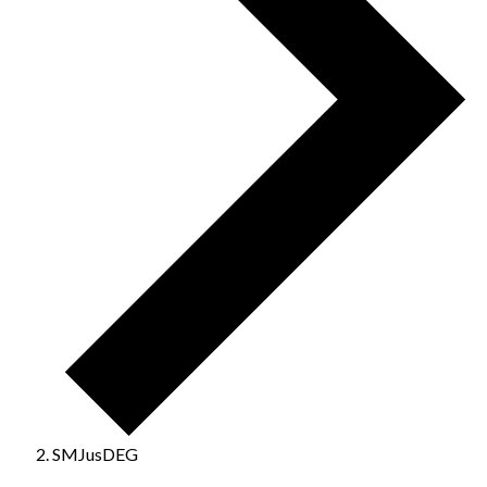
SMJusDEG