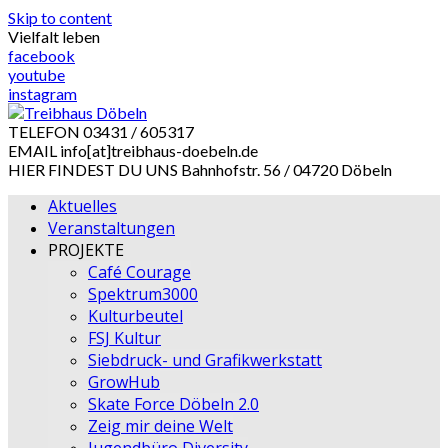
Skip to content
Vielfalt leben
facebook
youtube
instagram
TELEFON
03431 / 605317
EMAIL
info[at]treibhaus-doebeln.de
HIER FINDEST DU UNS
Bahnhofstr. 56 / 04720 Döbeln
Aktuelles
Veranstaltungen
PROJEKTE
Café Courage
Spektrum3000
Kulturbeutel
FSJ Kultur
Siebdruck- und Grafikwerkstatt
GrowHub
Skate Force Döbeln 2.0
Zeig mir deine Welt