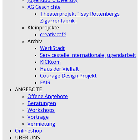
Jugendbüro Diversity
AG Geschichte
Theaterprojekt “Isay Rottenbergs
Zigarrenfabrik”
Kleinprojekte
creativ.café
Archiv
WerkStadt
Servicestelle Internationale Jugendarbeit
KICKcom
Haus der Vielfalt
Courage Design Projekt
FAIR
ANGEBOTE
Offene Angebote
Beratungen
Workshops
Vorträge
Vermietung
Onlineshop
ÜBER UNS