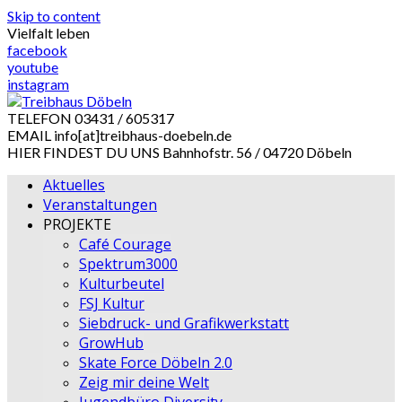
Skip to content
Vielfalt leben
facebook
youtube
instagram
TELEFON
03431 / 605317
EMAIL
info[at]treibhaus-doebeln.de
HIER FINDEST DU UNS
Bahnhofstr. 56 / 04720 Döbeln
Aktuelles
Veranstaltungen
PROJEKTE
Café Courage
Spektrum3000
Kulturbeutel
FSJ Kultur
Siebdruck- und Grafikwerkstatt
GrowHub
Skate Force Döbeln 2.0
Zeig mir deine Welt