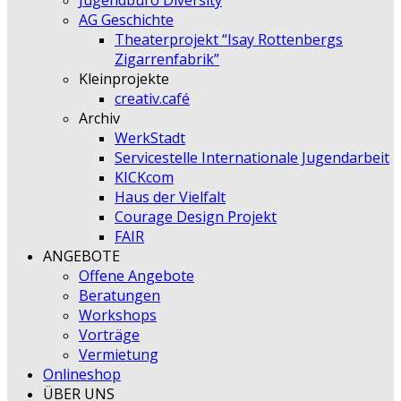
Jugendbüro Diversity
AG Geschichte
Theaterprojekt “Isay Rottenbergs
Zigarrenfabrik”
Kleinprojekte
creativ.café
Archiv
WerkStadt
Servicestelle Internationale Jugendarbeit
KICKcom
Haus der Vielfalt
Courage Design Projekt
FAIR
ANGEBOTE
Offene Angebote
Beratungen
Workshops
Vorträge
Vermietung
Onlineshop
ÜBER UNS