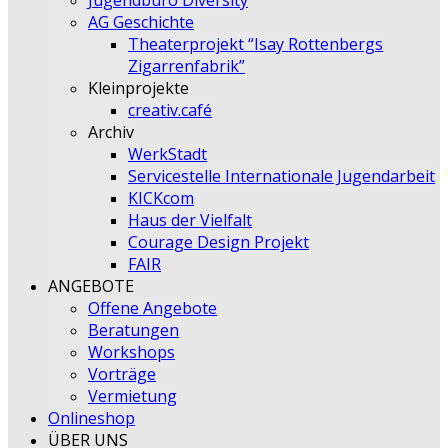
Jugendbüro Diversity
AG Geschichte
Theaterprojekt “Isay Rottenbergs
Zigarrenfabrik”
Kleinprojekte
creativ.café
Archiv
WerkStadt
Servicestelle Internationale Jugendarbeit
KICKcom
Haus der Vielfalt
Courage Design Projekt
FAIR
ANGEBOTE
Offene Angebote
Beratungen
Workshops
Vorträge
Vermietung
Onlineshop
ÜBER UNS