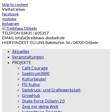
Skip to content
Vielfalt leben
facebook
youtube
instagram
TELEFON
03431 / 605317
EMAIL
info[at]treibhaus-doebeln.de
HIER FINDEST DU UNS
Bahnhofstr. 56 / 04720 Döbeln
Aktuelles
Veranstaltungen
PROJEKTE
Café Courage
Spektrum3000
Kulturbeutel
FSJ Kultur
Siebdruck- und Grafikwerkstatt
GrowHub
Skate Force Döbeln 2.0
Zeig mir deine Welt