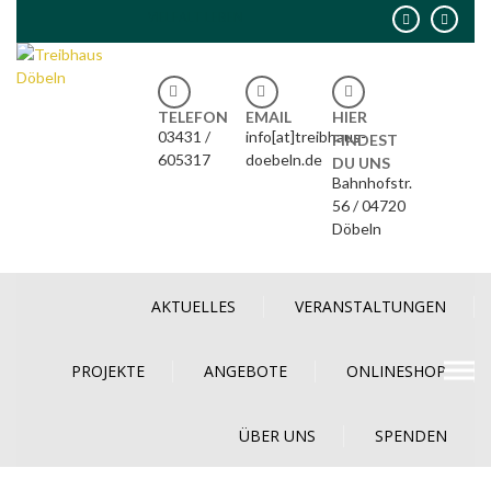
Skip
VIELFALT LEBEN
to
content
TELEFON
EMAIL
HIER
03431 /
info[at]treibhaus-
FINDEST
605317
doebeln.de
DU UNS
Bahnhofstr.
56 / 04720
Döbeln
AKTUELLES
VERANSTALTUNGEN
PROJEKTE
ANGEBOTE
ONLINESHOP
ÜBER UNS
SPENDEN