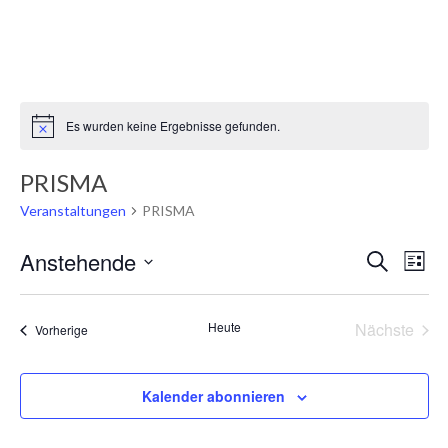
Es wurden keine Ergebnisse gefunden.
Hinweis
PRISMA
Veranstaltungen
PRISMA
Veransta
Vera
Anstehende
Suche
Liste
Ansi
Suche
Datum
Navi
wählen.
und
Heute
Nächste
Veranstaltungen
Vorherige
Ansichte
Veransta
Navigati
Kalender abonnieren