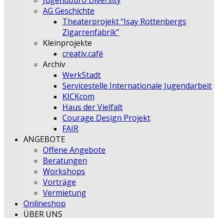
Jugendbüro Diversity
AG Geschichte
Theaterprojekt “Isay Rottenbergs
Zigarrenfabrik”
Kleinprojekte
creativ.café
Archiv
WerkStadt
Servicestelle Internationale Jugendarbeit
KICKcom
Haus der Vielfalt
Courage Design Projekt
FAIR
ANGEBOTE
Offene Angebote
Beratungen
Workshops
Vorträge
Vermietung
Onlineshop
ÜBER UNS