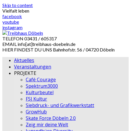
Skip to content
Vielfalt leben
facebook
youtube
instagram
TELEFON
03431 / 605317
EMAIL
info[at]treibhaus-doebeln.de
HIER FINDEST DU UNS
Bahnhofstr. 56 / 04720 Döbeln
Aktuelles
Veranstaltungen
PROJEKTE
Café Courage
Spektrum3000
Kulturbeutel
FSJ Kultur
Siebdruck- und Grafikwerkstatt
GrowHub
Skate Force Döbeln 2.0
Zeig mir deine Welt