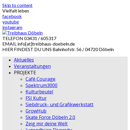
Skip to content
Vielfalt leben
facebook
youtube
instagram
TELEFON
03431 / 605317
EMAIL
info[at]treibhaus-doebeln.de
HIER FINDEST DU UNS
Bahnhofstr. 56 / 04720 Döbeln
Aktuelles
Veranstaltungen
PROJEKTE
Café Courage
Spektrum3000
Kulturbeutel
FSJ Kultur
Siebdruck- und Grafikwerkstatt
GrowHub
Skate Force Döbeln 2.0
Zeig mir deine Welt