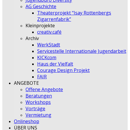
Jugendbüro Diversity
AG Geschichte
Theaterprojekt “Isay Rottenbergs
Zigarrenfabrik”
Kleinprojekte
creativ.café
Archiv
WerkStadt
Servicestelle Internationale Jugendarbeit
KICKcom
Haus der Vielfalt
Courage Design Projekt
FAIR
ANGEBOTE
Offene Angebote
Beratungen
Workshops
Vorträge
Vermietung
Onlineshop
ÜBER UNS