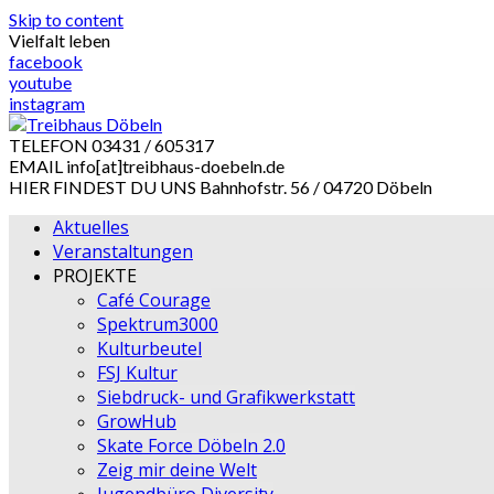
Skip to content
Vielfalt leben
facebook
youtube
instagram
TELEFON
03431 / 605317
EMAIL
info[at]treibhaus-doebeln.de
HIER FINDEST DU UNS
Bahnhofstr. 56 / 04720 Döbeln
Aktuelles
Veranstaltungen
PROJEKTE
Café Courage
Spektrum3000
Kulturbeutel
FSJ Kultur
Siebdruck- und Grafikwerkstatt
GrowHub
Skate Force Döbeln 2.0
Zeig mir deine Welt