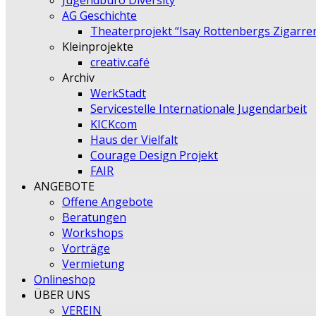
Jugendbüro Diversity
AG Geschichte
Theaterprojekt “Isay Rottenbergs Zigarre
Kleinprojekte
creativ.café
Archiv
WerkStadt
Servicestelle Internationale Jugendarbeit
KICKcom
Haus der Vielfalt
Courage Design Projekt
FAIR
ANGEBOTE
Offene Angebote
Beratungen
Workshops
Vorträge
Vermietung
Onlineshop
ÜBER UNS
VEREIN