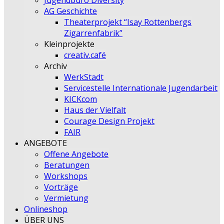
Jugendbüro Diversity
AG Geschichte
Theaterprojekt “Isay Rottenbergs
Zigarrenfabrik”
Kleinprojekte
creativ.café
Archiv
WerkStadt
Servicestelle Internationale Jugendarbeit
KICKcom
Haus der Vielfalt
Courage Design Projekt
FAIR
ANGEBOTE
Offene Angebote
Beratungen
Workshops
Vorträge
Vermietung
Onlineshop
ÜBER UNS