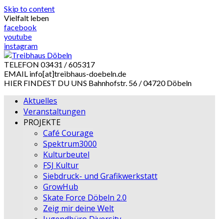
Skip to content
Vielfalt leben
facebook
youtube
instagram
TELEFON
03431 / 605317
EMAIL
info[at]treibhaus-doebeln.de
HIER FINDEST DU UNS
Bahnhofstr. 56 / 04720 Döbeln
Aktuelles
Veranstaltungen
PROJEKTE
Café Courage
Spektrum3000
Kulturbeutel
FSJ Kultur
Siebdruck- und Grafikwerkstatt
GrowHub
Skate Force Döbeln 2.0
Zeig mir deine Welt