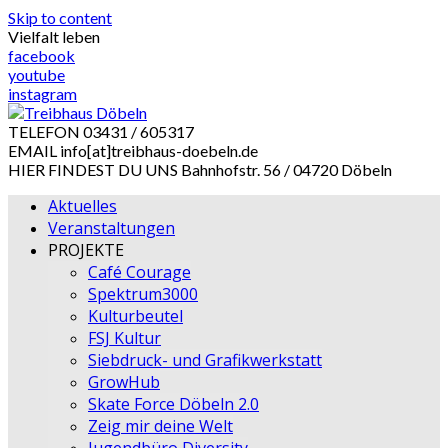
Skip to content
Vielfalt leben
facebook
youtube
instagram
TELEFON
03431 / 605317
EMAIL
info[at]treibhaus-doebeln.de
HIER FINDEST DU UNS
Bahnhofstr. 56 / 04720 Döbeln
Aktuelles
Veranstaltungen
PROJEKTE
Café Courage
Spektrum3000
Kulturbeutel
FSJ Kultur
Siebdruck- und Grafikwerkstatt
GrowHub
Skate Force Döbeln 2.0
Zeig mir deine Welt