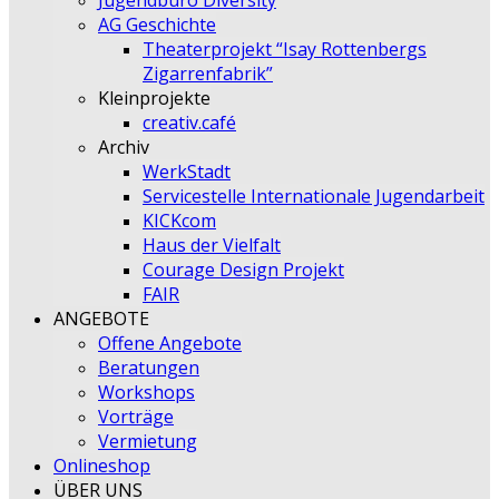
Jugendbüro Diversity
AG Geschichte
Theaterprojekt “Isay Rottenbergs
Zigarrenfabrik”
Kleinprojekte
creativ.café
Archiv
WerkStadt
Servicestelle Internationale Jugendarbeit
KICKcom
Haus der Vielfalt
Courage Design Projekt
FAIR
ANGEBOTE
Offene Angebote
Beratungen
Workshops
Vorträge
Vermietung
Onlineshop
ÜBER UNS