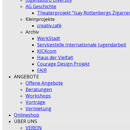
Jugendbüro Diversity
AG Geschichte
Theaterprojekt “Isay Rottenbergs Zigarre
Kleinprojekte
creativ.café
Archiv
WerkStadt
Servicestelle Internationale Jugendarbeit
KICKcom
Haus der Vielfalt
Courage Design Projekt
FAIR
ANGEBOTE
Offene Angebote
Beratungen
Workshops
Vorträge
Vermietung
Onlineshop
ÜBER UNS
VEREIN