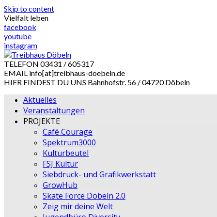
Skip to content
Vielfalt leben
facebook
youtube
instagram
TELEFON
03431 / 605317
EMAIL
info[at]treibhaus-doebeln.de
HIER FINDEST DU UNS
Bahnhofstr. 56 / 04720 Döbeln
Aktuelles
Veranstaltungen
PROJEKTE
Café Courage
Spektrum3000
Kulturbeutel
FSJ Kultur
Siebdruck- und Grafikwerkstatt
GrowHub
Skate Force Döbeln 2.0
Zeig mir deine Welt