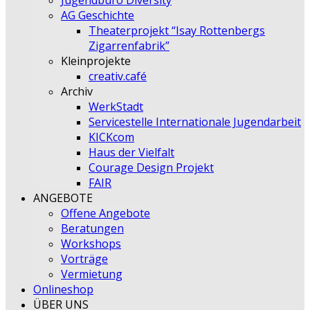
Jugendbüro Diversity
AG Geschichte
Theaterprojekt “Isay Rottenbergs
Zigarrenfabrik”
Kleinprojekte
creativ.café
Archiv
WerkStadt
Servicestelle Internationale Jugendarbeit
KICKcom
Haus der Vielfalt
Courage Design Projekt
FAIR
ANGEBOTE
Offene Angebote
Beratungen
Workshops
Vorträge
Vermietung
Onlineshop
ÜBER UNS