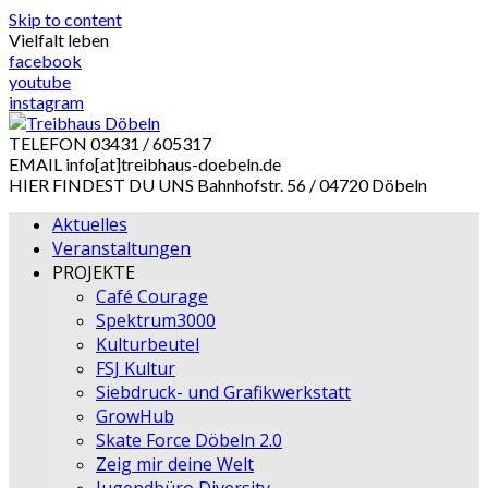
Skip to content
Vielfalt leben
facebook
youtube
instagram
TELEFON
03431 / 605317
EMAIL
info[at]treibhaus-doebeln.de
HIER FINDEST DU UNS
Bahnhofstr. 56 / 04720 Döbeln
Aktuelles
Veranstaltungen
PROJEKTE
Café Courage
Spektrum3000
Kulturbeutel
FSJ Kultur
Siebdruck- und Grafikwerkstatt
GrowHub
Skate Force Döbeln 2.0
Zeig mir deine Welt