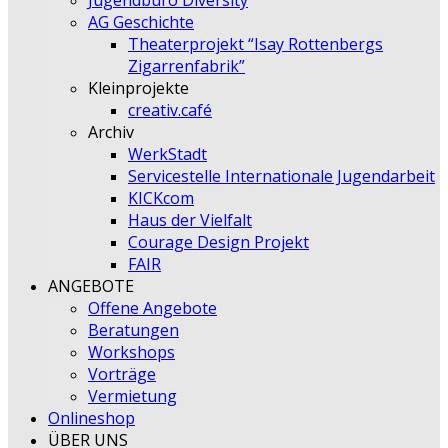
Jugendbüro Diversity
AG Geschichte
Theaterprojekt “Isay Rottenbergs
Zigarrenfabrik”
Kleinprojekte
creativ.café
Archiv
WerkStadt
Servicestelle Internationale Jugendarbeit
KICKcom
Haus der Vielfalt
Courage Design Projekt
FAIR
ANGEBOTE
Offene Angebote
Beratungen
Workshops
Vorträge
Vermietung
Onlineshop
ÜBER UNS