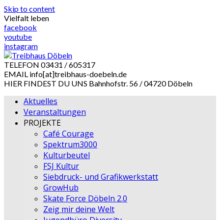
Skip to content
Vielfalt leben
facebook
youtube
instagram
TELEFON
03431 / 605317
EMAIL
info[at]treibhaus-doebeln.de
HIER FINDEST DU UNS
Bahnhofstr. 56 / 04720 Döbeln
Aktuelles
Veranstaltungen
PROJEKTE
Café Courage
Spektrum3000
Kulturbeutel
FSJ Kultur
Siebdruck- und Grafikwerkstatt
GrowHub
Skate Force Döbeln 2.0
Zeig mir deine Welt