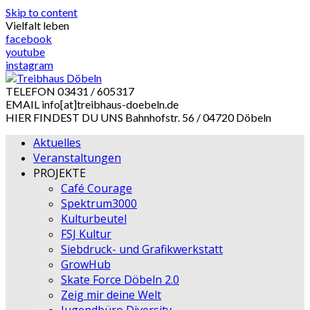
Skip to content
Vielfalt leben
facebook
youtube
instagram
TELEFON
03431 / 605317
EMAIL
info[at]treibhaus-doebeln.de
HIER FINDEST DU UNS
Bahnhofstr. 56 / 04720 Döbeln
Aktuelles
Veranstaltungen
PROJEKTE
Café Courage
Spektrum3000
Kulturbeutel
FSJ Kultur
Siebdruck- und Grafikwerkstatt
GrowHub
Skate Force Döbeln 2.0
Zeig mir deine Welt