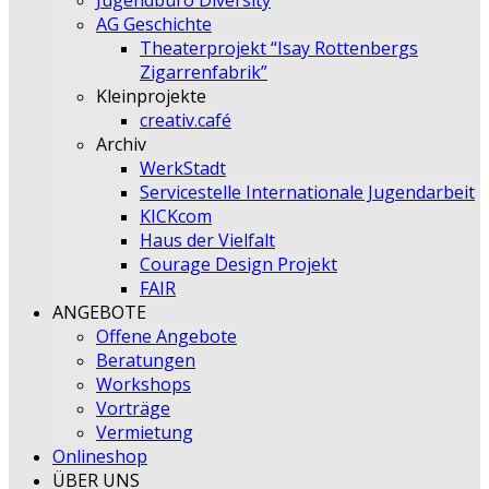
Jugendbüro Diversity
AG Geschichte
Theaterprojekt “Isay Rottenbergs
Zigarrenfabrik”
Kleinprojekte
creativ.café
Archiv
WerkStadt
Servicestelle Internationale Jugendarbeit
KICKcom
Haus der Vielfalt
Courage Design Projekt
FAIR
ANGEBOTE
Offene Angebote
Beratungen
Workshops
Vorträge
Vermietung
Onlineshop
ÜBER UNS