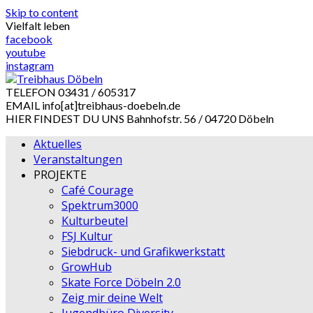
Skip to content
Vielfalt leben
facebook
youtube
instagram
TELEFON
03431 / 605317
EMAIL
info[at]treibhaus-doebeln.de
HIER FINDEST DU UNS
Bahnhofstr. 56 / 04720 Döbeln
Aktuelles
Veranstaltungen
PROJEKTE
Café Courage
Spektrum3000
Kulturbeutel
FSJ Kultur
Siebdruck- und Grafikwerkstatt
GrowHub
Skate Force Döbeln 2.0
Zeig mir deine Welt