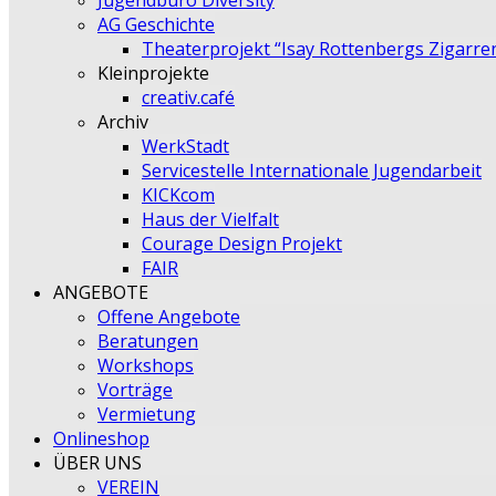
Jugendbüro Diversity
AG Geschichte
Theaterprojekt “Isay Rottenbergs Zigarre
Kleinprojekte
creativ.café
Archiv
WerkStadt
Servicestelle Internationale Jugendarbeit
KICKcom
Haus der Vielfalt
Courage Design Projekt
FAIR
ANGEBOTE
Offene Angebote
Beratungen
Workshops
Vorträge
Vermietung
Onlineshop
ÜBER UNS
VEREIN