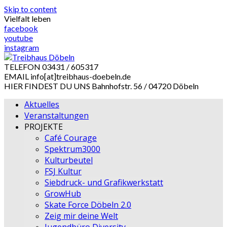
Skip to content
Vielfalt leben
facebook
youtube
instagram
TELEFON
03431 / 605317
EMAIL
info[at]treibhaus-doebeln.de
HIER FINDEST DU UNS
Bahnhofstr. 56 / 04720 Döbeln
Aktuelles
Veranstaltungen
PROJEKTE
Café Courage
Spektrum3000
Kulturbeutel
FSJ Kultur
Siebdruck- und Grafikwerkstatt
GrowHub
Skate Force Döbeln 2.0
Zeig mir deine Welt