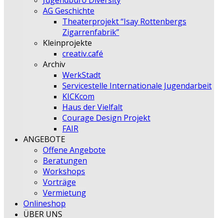
Jugendbüro Diversity
AG Geschichte
Theaterprojekt “Isay Rottenbergs
Zigarrenfabrik”
Kleinprojekte
creativ.café
Archiv
WerkStadt
Servicestelle Internationale Jugendarbeit
KICKcom
Haus der Vielfalt
Courage Design Projekt
FAIR
ANGEBOTE
Offene Angebote
Beratungen
Workshops
Vorträge
Vermietung
Onlineshop
ÜBER UNS