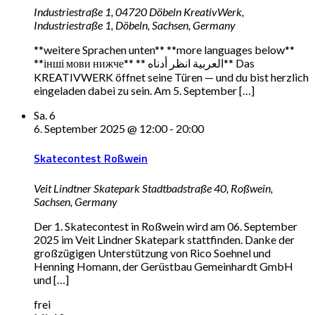
Industriestraße 1, 04720 Döbeln
KreativWerk,
Industriestraße 1, Döbeln, Sachsen, Germany
**weitere Sprachen unten** **more languages below**
**інші мови нижче** ** العربية انظر أدناه** Das
KREATIVWERK öffnet seine Türen — und du bist herzlich
eingeladen dabei zu sein. Am 5. September […]
Sa.
6
6. September 2025 @ 12:00
-
20:00
Skatecontest Roßwein
Veit Lindtner Skatepark
Stadtbadstraße 40, Roßwein,
Sachsen, Germany
Der 1. Skatecontest in Roßwein wird am 06. September
2025 im Veit Lindner Skatepark stattfinden. Danke der
großzügigen Unterstützung von Rico Soehnel und
Henning Homann, der Gerüstbau Gemeinhardt GmbH
und […]
frei