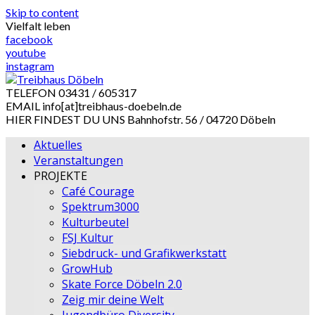
Skip to content
Vielfalt leben
facebook
youtube
instagram
TELEFON
03431 / 605317
EMAIL
info[at]treibhaus-doebeln.de
HIER FINDEST DU UNS
Bahnhofstr. 56 / 04720 Döbeln
Aktuelles
Veranstaltungen
PROJEKTE
Café Courage
Spektrum3000
Kulturbeutel
FSJ Kultur
Siebdruck- und Grafikwerkstatt
GrowHub
Skate Force Döbeln 2.0
Zeig mir deine Welt