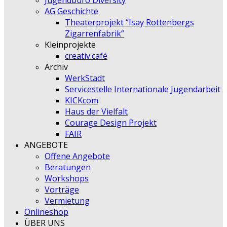
Jugendbüro Diversity
AG Geschichte
Theaterprojekt “Isay Rottenbergs
Zigarrenfabrik”
Kleinprojekte
creativ.café
Archiv
WerkStadt
Servicestelle Internationale Jugendarbeit
KICKcom
Haus der Vielfalt
Courage Design Projekt
FAIR
ANGEBOTE
Offene Angebote
Beratungen
Workshops
Vorträge
Vermietung
Onlineshop
ÜBER UNS