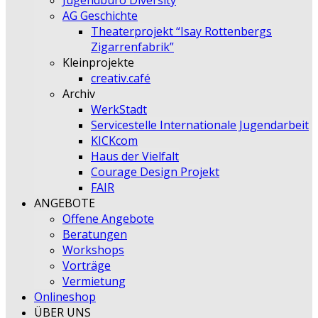
Jugendbüro Diversity
AG Geschichte
Theaterprojekt “Isay Rottenbergs
Zigarrenfabrik”
Kleinprojekte
creativ.café
Archiv
WerkStadt
Servicestelle Internationale Jugendarbeit
KICKcom
Haus der Vielfalt
Courage Design Projekt
FAIR
ANGEBOTE
Offene Angebote
Beratungen
Workshops
Vorträge
Vermietung
Onlineshop
ÜBER UNS