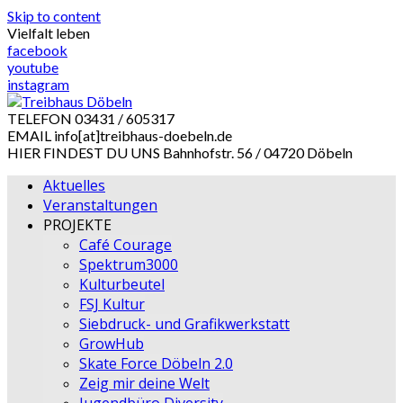
Skip to content
Vielfalt leben
facebook
youtube
instagram
TELEFON
03431 / 605317
EMAIL
info[at]treibhaus-doebeln.de
HIER FINDEST DU UNS
Bahnhofstr. 56 / 04720 Döbeln
Aktuelles
Veranstaltungen
PROJEKTE
Café Courage
Spektrum3000
Kulturbeutel
FSJ Kultur
Siebdruck- und Grafikwerkstatt
GrowHub
Skate Force Döbeln 2.0
Zeig mir deine Welt