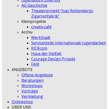
Jugendbüro Diversity
AG Geschichte
Theaterprojekt “Isay Rottenbergs
Zigarrenfabrik”
Kleinprojekte
creativ.café
Archiv
WerkStadt
Servicestelle Internationale Jugendarbeit
KICKcom
Haus der Vielfalt
Courage Design Projekt
FAIR
ANGEBOTE
Offene Angebote
Beratungen
Workshops
Vorträge
Vermietung
Onlineshop
ÜBER UNS