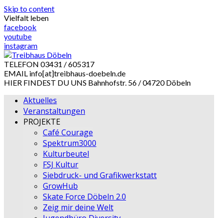
Skip to content
Vielfalt leben
facebook
youtube
instagram
TELEFON
03431 / 605317
EMAIL
info[at]treibhaus-doebeln.de
HIER FINDEST DU UNS
Bahnhofstr. 56 / 04720 Döbeln
Aktuelles
Veranstaltungen
PROJEKTE
Café Courage
Spektrum3000
Kulturbeutel
FSJ Kultur
Siebdruck- und Grafikwerkstatt
GrowHub
Skate Force Döbeln 2.0
Zeig mir deine Welt