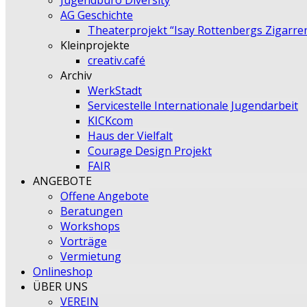
Jugendbüro Diversity
AG Geschichte
Theaterprojekt “Isay Rottenbergs Zigarre
Kleinprojekte
creativ.café
Archiv
WerkStadt
Servicestelle Internationale Jugendarbeit
KICKcom
Haus der Vielfalt
Courage Design Projekt
FAIR
ANGEBOTE
Offene Angebote
Beratungen
Workshops
Vorträge
Vermietung
Onlineshop
ÜBER UNS
VEREIN