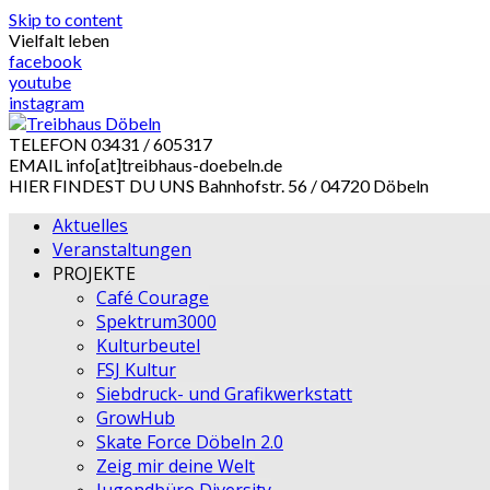
Skip to content
Vielfalt leben
facebook
youtube
instagram
TELEFON
03431 / 605317
EMAIL
info[at]treibhaus-doebeln.de
HIER FINDEST DU UNS
Bahnhofstr. 56 / 04720 Döbeln
Aktuelles
Veranstaltungen
PROJEKTE
Café Courage
Spektrum3000
Kulturbeutel
FSJ Kultur
Siebdruck- und Grafikwerkstatt
GrowHub
Skate Force Döbeln 2.0
Zeig mir deine Welt