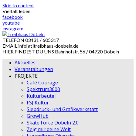
Skip to content
Vielfalt leben
facebook
youtube
instagram
TELEFON
03431 / 605317
EMAIL
info[at]treibhaus-doebeln.de
HIER FINDEST DU UNS
Bahnhofstr. 56 / 04720 Döbeln
Aktuelles
Veranstaltungen
PROJEKTE
Café Courage
Spektrum3000
Kulturbeutel
FSJ Kultur
Siebdruck- und Grafikwerkstatt
GrowHub
Skate Force Döbeln 2.0
Zeig mir deine Welt