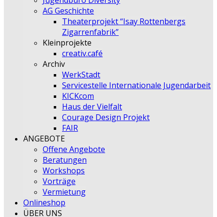
Jugendbüro Diversity
AG Geschichte
Theaterprojekt “Isay Rottenbergs
Zigarrenfabrik”
Kleinprojekte
creativ.café
Archiv
WerkStadt
Servicestelle Internationale Jugendarbeit
KICKcom
Haus der Vielfalt
Courage Design Projekt
FAIR
ANGEBOTE
Offene Angebote
Beratungen
Workshops
Vorträge
Vermietung
Onlineshop
ÜBER UNS