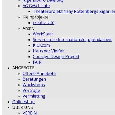
Jugendbüro Diversity
AG Geschichte
Theaterprojekt “Isay Rottenbergs Zigarre
Kleinprojekte
creativ.café
Archiv
WerkStadt
Servicestelle Internationale Jugendarbeit
KICKcom
Haus der Vielfalt
Courage Design Projekt
FAIR
ANGEBOTE
Offene Angebote
Beratungen
Workshops
Vorträge
Vermietung
Onlineshop
ÜBER UNS
VEREIN