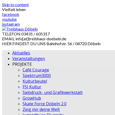
Skip to content
Vielfalt leben
facebook
youtube
instagram
TELEFON
03431 / 605317
EMAIL
info[at]treibhaus-doebeln.de
HIER FINDEST DU UNS
Bahnhofstr. 56 / 04720 Döbeln
Aktuelles
Veranstaltungen
PROJEKTE
Café Courage
Spektrum3000
Kulturbeutel
FSJ Kultur
Siebdruck- und Grafikwerkstatt
GrowHub
Skate Force Döbeln 2.0
Zeig mir deine Welt