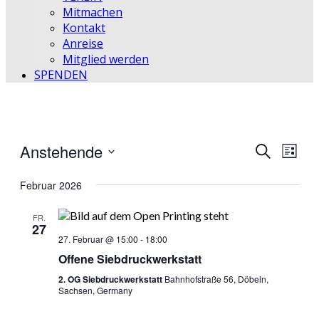
Mitmachen
Kontakt
Anreise
Mitglied werden
SPENDEN
Anstehende
Veransta
Vera
Suche
Liste
Ansic
Datum
Suche
wählen.
Februar 2026
Navi
und
FR.
Ansichte
27
27. Februar @ 15:00
-
18:00
Navigati
Offene Siebdruckwerkstatt
2. OG Siebdruckwerkstatt
Bahnhofstraße 56, Döbeln,
Sachsen, Germany