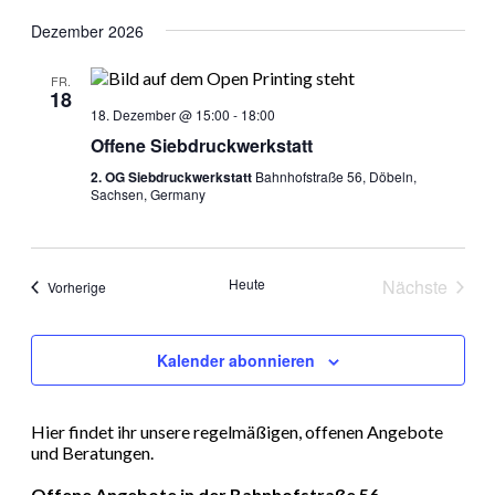
Dezember 2026
FR.
18
18. Dezember @ 15:00
-
18:00
Offene Siebdruckwerkstatt
2. OG Siebdruckwerkstatt
Bahnhofstraße 56, Döbeln,
Sachsen, Germany
Heute
Nächste
Veranstaltungen
Vorherige
Veranstal
Kalender abonnieren
Hier findet ihr unsere regelmäßigen, offenen Angebote
und Beratungen.
Offene Angebote in der Bahnhofstraße 56