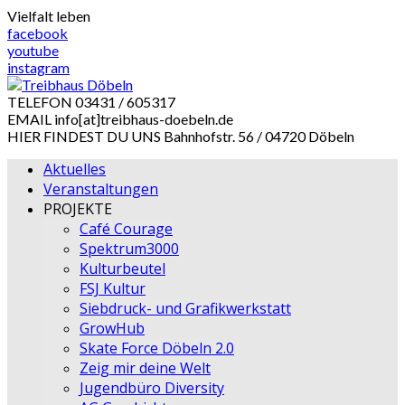
Skip
Vielfalt leben
to
facebook
content
youtube
instagram
TELEFON
03431 / 605317
EMAIL
info[at]treibhaus-doebeln.de
HIER FINDEST DU UNS
Bahnhofstr. 56 / 04720 Döbeln
Aktuelles
Veranstaltungen
PROJEKTE
Café Courage
Spektrum3000
Kulturbeutel
FSJ Kultur
Siebdruck- und Grafikwerkstatt
GrowHub
Skate Force Döbeln 2.0
Zeig mir deine Welt
Jugendbüro Diversity