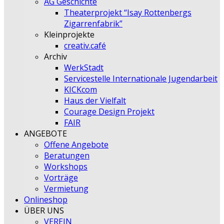
AG Geschichte
Theaterprojekt “Isay Rottenbergs
Zigarrenfabrik”
Kleinprojekte
creativ.café
Archiv
WerkStadt
Servicestelle Internationale Jugendarbeit
KICKcom
Haus der Vielfalt
Courage Design Projekt
FAIR
ANGEBOTE
Offene Angebote
Beratungen
Workshops
Vorträge
Vermietung
Onlineshop
ÜBER UNS
VEREIN